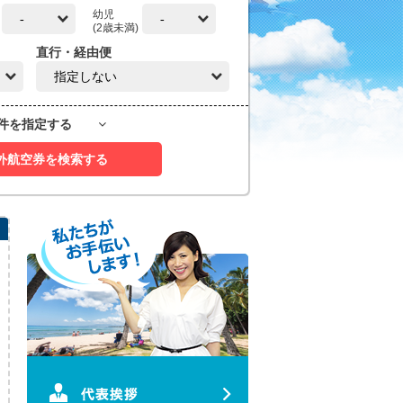
幼児
(2歳未満)
直行・経由便
条件を指定する