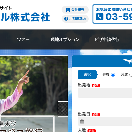
ツアー
現地オプション
ビザ申請代行
選択
往復
片道
出発地
必須
出発日
必須
人数
必須