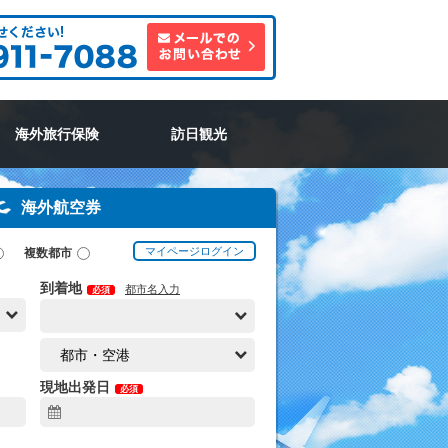
海外旅行保険
訪日観光
海外航空券
マイページログイン
複数都市
到着地
都市名入力
必須
現地出発日
必須