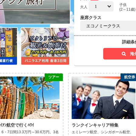
子供
大人
(2～11歳)
座席クラス
詳細
ツアー
航空券
ﾜｲｱﾝ航空で行くﾊﾜｲ
ランクインキャリア特集
・6・7日間13.3万円～30.6万円。3名
エミレーツ航空、シンガポール航空、