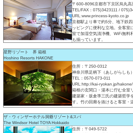
〒600-8096京都市下京区烏丸
TEL/FAX：075)3423111 / 075)3
URL:www.princess-kyoto.co.jp
京都駅より車で約5分、地下鉄四
ッピングに便利な立地。全客室
室で加湿空気清浄機、WiFi無
も揃っています。
星野リゾート 界 箱根
Hoshino Resorts HAKONE
住所：〒250-0312
神奈川県足柄下（あしがらしも）
TEL：0570-073-011
URL:http://kai-ryokan.jp/hakone/
箱根の玄関口・湯本に佇む全室
建築家・坂倉準三氏の建築哲学
す。竹の回廊を抜けると客室・
ザ・ウィンザーホテル洞爺リゾート&スパ
The Windsor Hotel TOYA Hokkaido
住所：〒049-5722