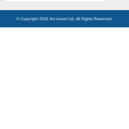
© Copyright 2016 Act travel Ltd, All Rights Reserved.
Memory:41,034,456