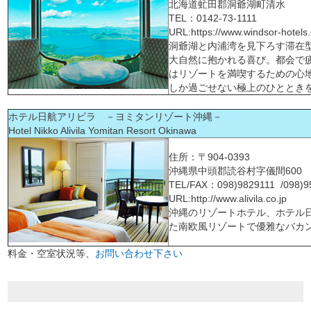
北海道虻田郡洞爺湖町清水
TEL：0142-73-1111
URL:https://www.windsor-hotels.c
洞爺湖と内浦湾を見下ろす滞在
大自然に抱かれる喜び。都会で
はリゾートを満喫するための心
しか過ごせない極上のひととき
ホテル日航アリビラ －ヨミタンリゾート沖縄－
Hotel Nikko Alivila Yomitan Resort Okinawa
住所：〒904-0393
沖縄県中頭郡読谷村字儀間600
TEL/FAX：098)9829111 /098)9
URL:http://www.alivila.co.jp
沖縄のリゾートホテル、ホテル
た南欧風リゾートで優雅なバカ
料金・空室状況等、
お問い合わせ下さい