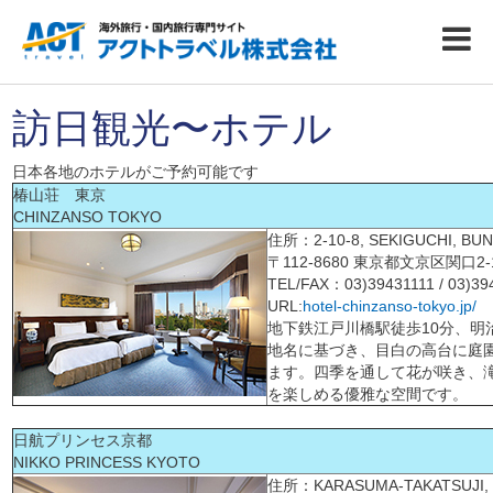
訪日観光〜ホテル
日本各地のホテルがご予約可能です
椿山荘 東京
CHINZANSO TOKYO
住所：2-10-8, SEKIGUCHI, BUN
〒112-8680 東京都文京区関口2-1
TEL/FAX：03)39431111 / 03)39
URL:
hotel-chinzanso-tokyo.jp/
地下鉄江戸川橋駅徒歩10分、明
地名に基づき、目白の高台に庭園
ます。四季を通して花が咲き、
を楽しめる優雅な空間です。
日航プリンセス京都
NIKKO PRINCESS KYOTO
住所：KARASUMA-TAKATSUJI, HI