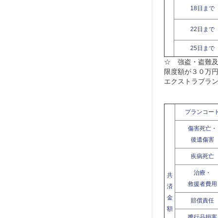
18日まで
22日まで
25日まで
☆ 強盗・盗難及
限度額が３０万
エクストラプラ
プランコー
傷害死亡・
後遺傷害
疾病死亡
治療・
共
救援者費用
済
金
賠償責任
額
携行品損害