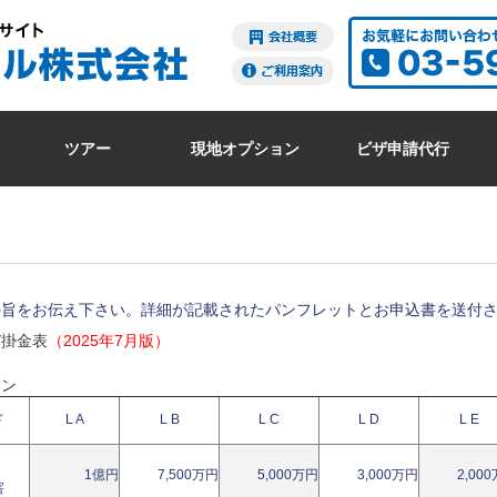
ツアー
現地オプション
ビザ申請代行
の旨をお伝え下さい。詳細が記載されたパンフレットとお申込書を送付
び掛金表
（2025年7月版）
ラン
ド
L A
L B
L C
L D
L E
1億円
7,500万円
5,000万円
3,000万円
2,00
害