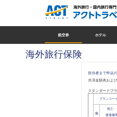
航空券
ホテル
海外旅行保険
担当者まで申込
共済金額表およ
スタンダードプ
プランコー
死亡・
傷
後遺傷