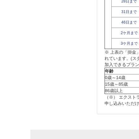
28日まで
31日まで
46日まで
2ケ月まで
3ケ月まで
※ 上表の「掛金
れています。(ス
加入できるプラ
年齢
0歳～14歳
15歳～85歳
86歳以上
（※） エクスト
申し込みいただ