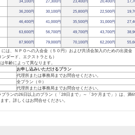
34,100円
27,300円
23,400円
20,400円
17,
36,200円
30,100円
25,800円
22,500円
19,
46,400円
41,000円
35,500円
31,000円
27,
63,600円
56,700円
49,700円
43,700円
38,
87,900円
79,000円
70,100円
62,200円
55,
」には、ＮＰＯへの入会金（５０円）および共済会加入のための出資金
タンダード、エクストラとも）
ンは年齢によって異なります。
お申し込みいただけるプラン
代理所または事務局までお問合せください。
全プラン（※）
代理所または事務局までお問合せください。
ラプランの26日以上のプラン（「28日まで」～「3ケ月まで」）は、満6
けます。詳しくはお問合せください。