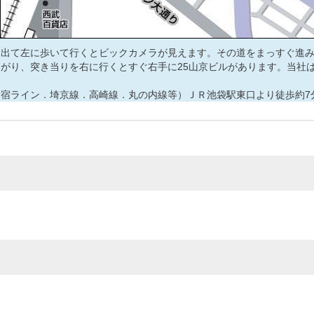
を出て左に歩いて行くとビックカメラが見えます。その道をまっすぐ進
がり、突き当りを右に行くとすぐ右手に25山京ビルがあります。当社
宿ライン．埼京線．高崎線．丸の内線等）ＪＲ池袋駅東口より徒歩約7