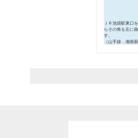
ＪＲ池袋駅東口
らその角を左に曲
す。
（山手線．湘南新