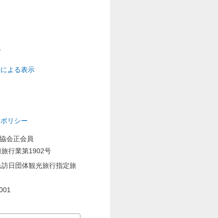
プ
法による表示
ーポリシー
業協会正会員
旅行業第1902号
民訪日団体観光旅行指定旅
001