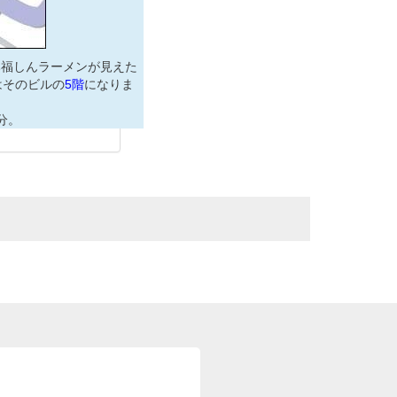
み福しんラーメンが見えた
はそのビルの
5階
になりま
分。