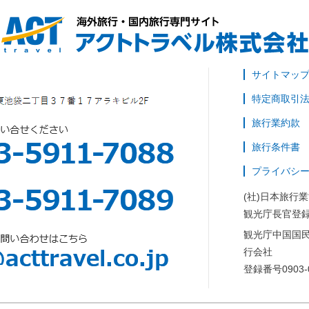
サイトマッ
特定商取引
旅行業約款
旅行条件書
プライバシ
(社)日本旅行
観光庁長官登録
観光庁中国国
行会社
登録番号0903-