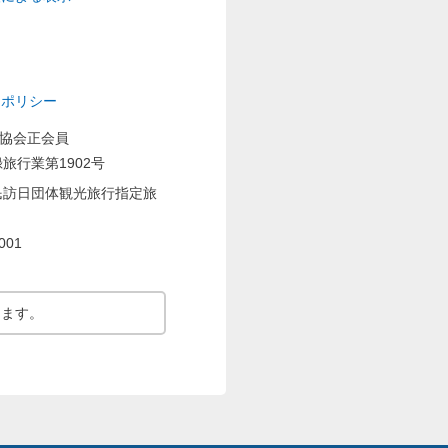
ーポリシー
業協会正会員
旅行業第1902号
民訪日団体観光旅行指定旅
001
ります。