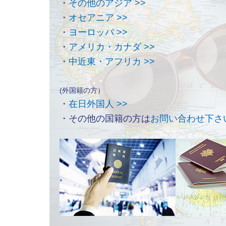
・
その他のアジア >>
・
オセアニア >>
・
ヨーロッパ >>
・
アメリカ・カナダ >>
・
中近東・アフリカ >>
(外国籍の方）
・
在日外国人 >>
・その他の国籍の方は
お問い合わせ下さ