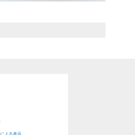
プ
法による表示