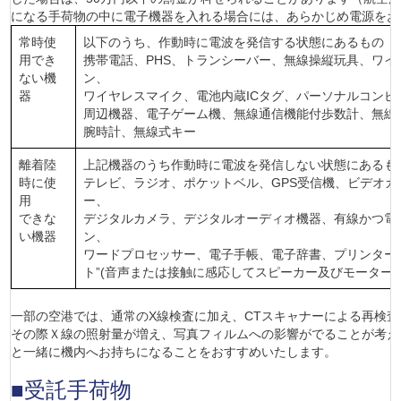
になる手荷物の中に電子機器を入れる場合には、あらかじめ電源をお
常時使
以下のうち、作動時に電波を発信する状態にあるもの
用でき
携帯電話、PHS、トランシーバー、無線操縦玩具、ワ
ない機
ン、
器
ワイヤレスマイク、電池内蔵ICタグ、パーソナルコンピ
周辺機器、電子ゲーム機、無線通信機能付歩数計、無線
腕時計、無線式キー
離着陸
上記機器のうち作動時に電波を発信しない状態にあるも
時に使
テレビ、ラジオ、ポケットベル、GPS受信機、ビデオカ
用
ー、
できな
デジタルカメラ、デジタルオーディオ機器、有線かつ電
い機器
ン、
ワードプロセッサー、電子手帳、電子辞書、プリンター
ト”(音声または接触に感応してスピーカー及びモーター
一部の空港では、通常のX線検査に加え、CTスキャナーによる再検査
その際Ｘ線の照射量が増え、写真フィルムへの影響がでることが考え
と一緒に機内へお持ちになることをおすすめいたします。
■受託手荷物