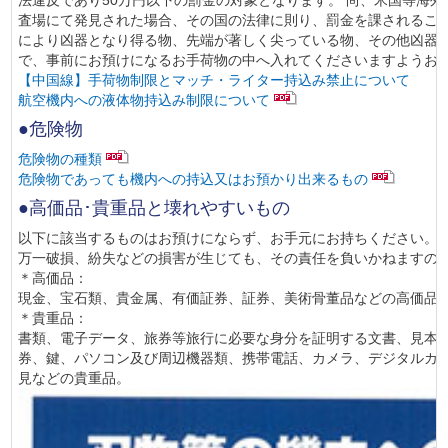
法違反であり50万円以下の罰金の対象となります。 尚、米国等海
査場にて発見された場合、その国の法律に則り、罰金を課されること
により凶器となり得る物、先端が著しく尖っている物、その他凶器
で、事前にお預けになるお手荷物の中へ入れてくださいますようお
【中国線】手荷物制限とマッチ・ライター持込み禁止について
航空機内への液体物持込み制限について
●危険物
危険物の種類
危険物であっても機内への持込又はお預かり出来るもの
●高価品･貴重品と壊れやすいもの
以下に該当するものはお預けにならず、お手元にお持ちください。
万一破損、紛失などの損害が生じても、その責任を負いかねますの
＊高価品：
現金、宝石類、貴金属、有価証券、証券、美術骨董品などの高価品
＊貴重品：
書類、電子データ、旅券等旅行に必要な身分を証明する文書、見本
券、鍵、パソコン及び周辺機器類、携帯電話、カメラ、デジタルカ
見などの貴重品。