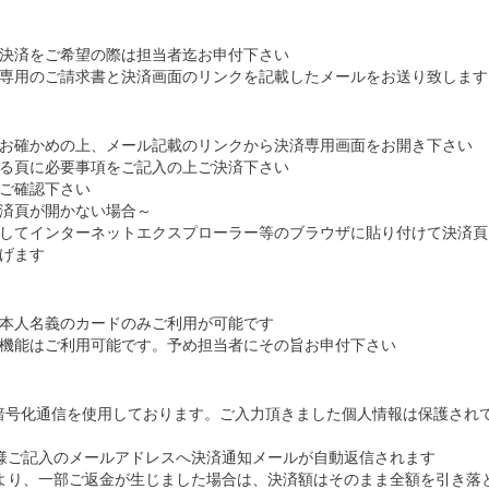
決済をご希望の際は担当者迄お申付下さい
専用のご請求書と決済画面のリンクを記載したメールをお送り致します
お確かめの上、メール記載のリンクから決済専用画面をお開き下さい
る頁に必要事項をご記入の上ご決済下さい
ご確認下さい
済頁が開かない場合～
してインターネットエクスプローラー等のブラウザに貼り付けて決済頁
げます
本人名義のカードのみご利用が可能です
機能はご利用可能です。予め担当者にその旨お申付下さい
L暗号化通信を使用しております。ご入力頂きました個人情報は保護され
様ご記入のメールアドレスへ決済通知メールが自動返信されます
より、一部ご返金が生じました場合は、決済額はそのまま全額を引き落