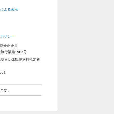
プ
法による表示
ーポリシー
業協会正会員
旅行業第1902号
民訪日団体観光旅行指定旅
001
ります。