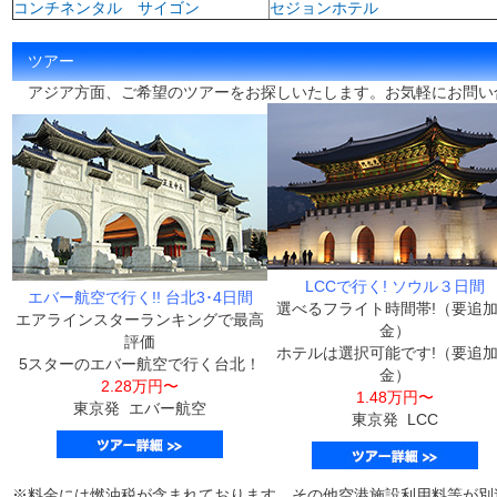
コンチネンタル サイゴン
セジョンホテル
ツアー
アジア方面、ご希望のツアーをお探しいたします。お気軽にお問い
LCCで行く! ソウル３日間
エバー航空で行く!! 台北3･4日間
選べるフライト時間帯!（要追
エアラインスターランキングで最高
金）
評価
ホテルは選択可能です!（要追
5スターのエバー航空で行く台北！
金）
2.28万円〜
1.48万円〜
東京発 エバー航空
東京発 LCC
※料金には燃油税が含まれております。その他空港施設利用料等が別