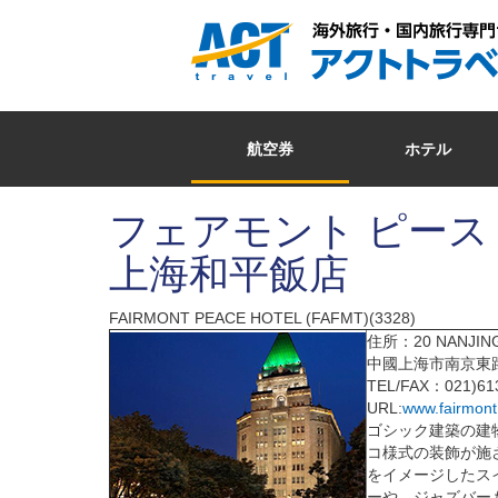
航空券
ホテル
フェアモント ピース
上海和平飯店
FAIRMONT PEACE HOTEL (FAFMT)(3328)
住所：20 NANJING 
中國上海市南京東路
TEL/FAX：021)613
URL:
www.fairmon
ゴシック建築の建
コ様式の装飾が施
をイメージしたス
ーや、ジャズバー