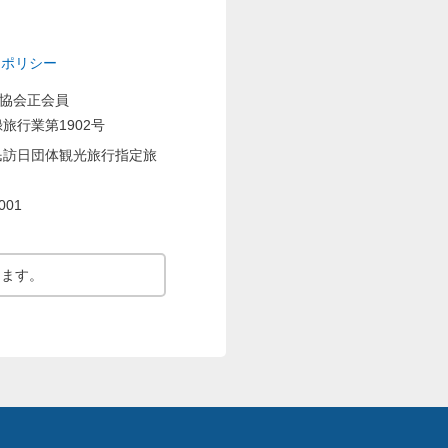
ーポリシー
業協会正会員
旅行業第1902号
民訪日団体観光旅行指定旅
001
ります。