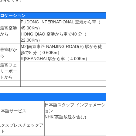
ロケーション
PUDONG INTERNATIONAL 空港から車（
最寄空港
45.00Km）
から
HONG QIAO 空港から車で40 分（
22.00Km）
M2]南京東路 NANJING ROAD(E) 駅から徒
最寄駅か
歩で8 分（ 0.60Km）
ら
R]SHANGHAI 駅から車（ 4.00Km）
最寄フェ
リーポー
トから
日本語スタッフ.インフォメーシ
日本語サービス
ョン.
NHK(英語放送を含む)
エクスプレスチェックア
ウト