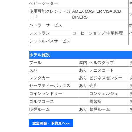
ベビーシッター
使用可能クレジットカ
AMEX MASTER VISA JCB
ード
DINERS
バトラーサービス
レストラン
コーヒーショップ 中華料理
シャトルバスサービス
ホテル施設
プール
屋内
ヘルスクラブ
スパ
あり
テニスコート
レンタカー
あり
ビジネスセンター
セーフティーボックス
あり
売店
コインランドリー
コンシェルジュ
ゴルフコース
両替所
喫煙ルーム
あり
禁煙ルーム