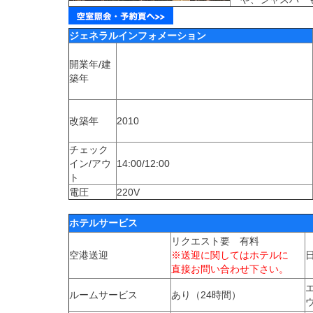
ジェネラルインフォメーション
開業年/建
築年
改築年
2010
チェック
イン/アウ
14:00/12:00
ト
電圧
220V
ホテルサービス
リクエスト要 有料
空港送迎
※送迎に関してはホテルに
直接お問い合わせ下さい。
ルームサービス
あり（24時間）