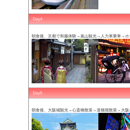
Day4
朝食後、京都で和服体験→嵐山観光→人力車乗車→ホ
Day5
朝食後、大阪城観光→心斎橋散策→道顿堀散策→大阪