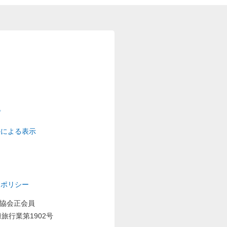
プ
法による表示
ーポリシー
業協会正会員
旅行業第1902号