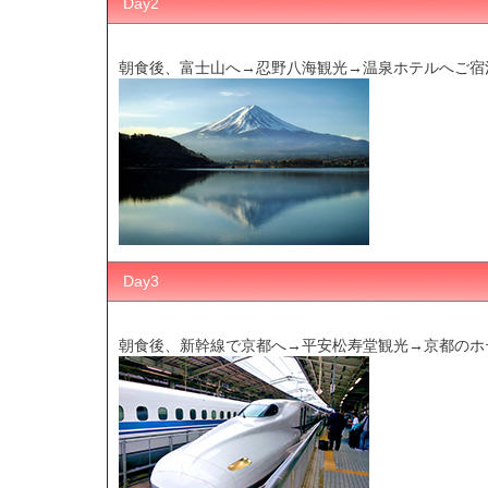
Day2
朝食後、富士山へ→忍野八海観光→温泉ホテルへご宿
Day3
朝食後、新幹線で京都へ→平安松寿堂観光→京都のホ