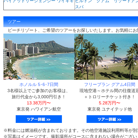
ハイアットリージェンシー ワイキキ
ヒルトン グアム リゾートア
スパ
ツアー
ビーチリゾート、ご希望のツアーをお探しいたします。お気軽にお
ホノルル 5･6･7日間
フリープラン グアム4日間
3名様以上でご参加のお客様は、
現地空港～ホテル間の往復送
旅行代金から3,000円引き！
＋トロリーチケット付き！
13.38万円〜
5.28万円〜
東京発 ハワイアン航空
東京発 ユナイテッド他
※料金には燃油税が含まれております。その他空港施設利用料等が別
※写真はイメージです。撮影場所がコースに含まれない場合がござい