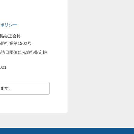
ーポリシー
業協会正会員
旅行業第1902号
民訪日団体観光旅行指定旅
001
ります。