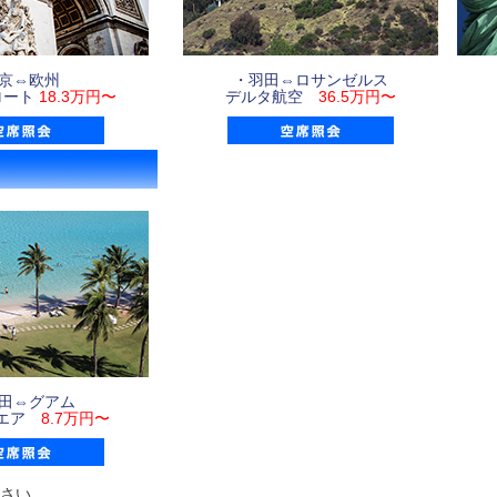
京⇔欧州
・羽田⇔ロサンゼルス
ロート
18.3万円〜
デルタ航空
36.5万円〜
田⇔グアム
ナエア
8.7万円〜
さい。