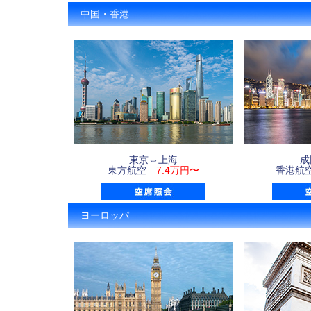
中国・香港
東京⇔上海
成
東方航空
7.4万円〜
香港
ヨーロッパ