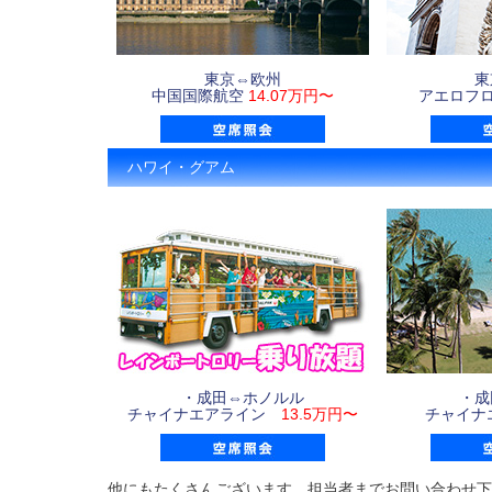
東京⇔欧州
東
中国国際航空
14.07万円〜
アエロフ
ハワイ・グアム
・成田⇔ホノルル
・成
チャイナエアライン
13.5万円〜
チャイ
他にもたくさんございます。担当者までお問い合わせ下