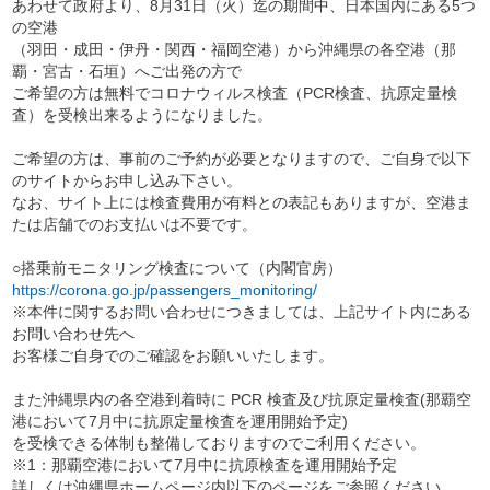
あわせて政府より、8月31日（火）迄の期間中、日本国内にある5つ
の空港
（羽田・成田・伊丹・関西・福岡空港）から沖縄県の各空港（那
覇・宮古・石垣）へご出発の方で
ご希望の方は無料でコロナウィルス検査（PCR検査、抗原定量検
査）を受検出来るようになりました。
ご希望の方は、事前のご予約が必要となりますので、ご自身で以下
のサイトからお申し込み下さい。
なお、サイト上には検査費用が有料との表記もありますが、空港ま
たは店舗でのお支払いは不要です。
○搭乗前モニタリング検査について（内閣官房）
https://corona.go.jp/passengers_monitoring/
※本件に関するお問い合わせにつきましては、上記サイト内にある
お問い合わせ先へ
お客様ご自身でのご確認をお願いいたします。
また沖縄県内の各空港到着時に PCR 検査及び抗原定量検査(那覇空
港において7月中に抗原定量検査を運用開始予定)
を受検できる体制も整備しておりますのでご利用ください。
※1：那覇空港において7月中に抗原検査を運用開始予定
詳しくは沖縄県ホームページ内以下のページをご参照ください。