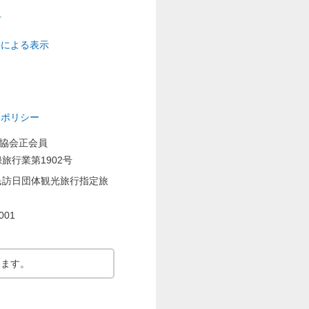
プ
法による表示
ーポリシー
業協会正会員
旅行業第1902号
民訪日団体観光旅行指定旅
001
ります。