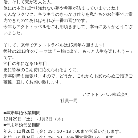
活、そして繋がる人と人。
旅には本当に計り知れない夢や希望が詰まっていますよね！
そんなワクワク、キラキラのきっかけ作りを私たちのお仕事でご案
内できたのであればそれが一番の喜びです。
今年もアクトトラベルをご利用頂きまして、本当にありがとうござ
いました。
そして、来年でアクトトラベルは15周年を迎えます!
弊社の2019年のテーマは「～旅に出て、もっと人生を楽しもう～」
です。
節目の年になる15年目。
更に皆様のご期待に応えられるように、
来年以降も頑張りますので、どうか、これからも変わらぬご指導ご
鞭撻、宜しくお願い致します。
アクトトラベル株式会社
社員一同
■年末年始休業期間
12月29日（土）～1月3日（木）
■年末年始営業期間
年末：12月28日（金）09：30～19：00まで営業いたします。
年始：01月04日（金）09：30 から通常営業いたします。