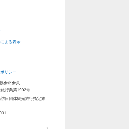
プ
法による表示
ーポリシー
業協会正会員
旅行業第1902号
民訪日団体観光旅行指定旅
001