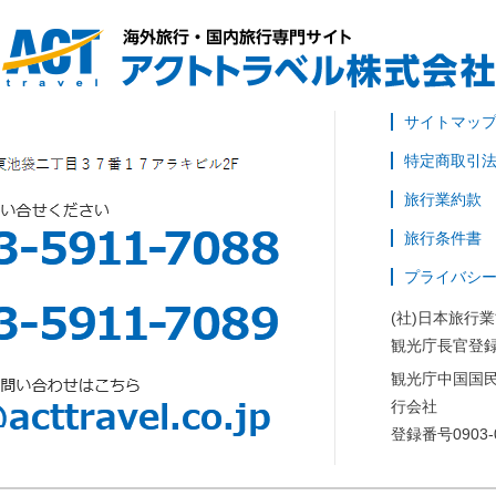
サイトマッ
特定商取引
旅行業約款
旅行条件書
プライバシ
(社)日本旅行
観光庁長官登録
観光庁中国国
行会社
登録番号0903-