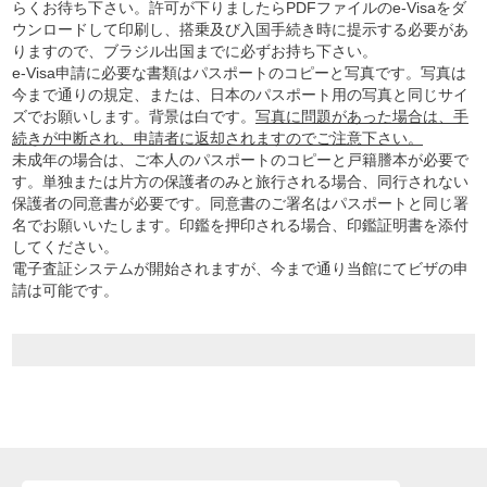
らくお待ち下さい。許可が下りましたらPDFファイルのe-Visaをダ
ウンロードして印刷し、搭乗及び入国手続き時に提示する必要があ
りますので、ブラジル出国までに必ずお持ち下さい。
e-Visa申請に必要な書類はパスポートのコピーと写真です。写真は
今まで通りの規定、または、日本のパスポート用の写真と同じサイ
ズでお願いします。背景は白です。
写真に問題があった場合は、手
続きが中断され、申請者に返却されますのでご注意下さい。
未成年の場合は、ご本人のパスポートのコピーと戸籍謄本が必要で
す。単独または片方の保護者のみと旅行される場合、同行されない
保護者の同意書が必要です。同意書のご署名はパスポートと同じ署
名でお願いいたします。印鑑を押印される場合、印鑑証明書を添付
してください。
電子査証システムが開始されますが、今まで通り当館にてビザの申
請は可能です。