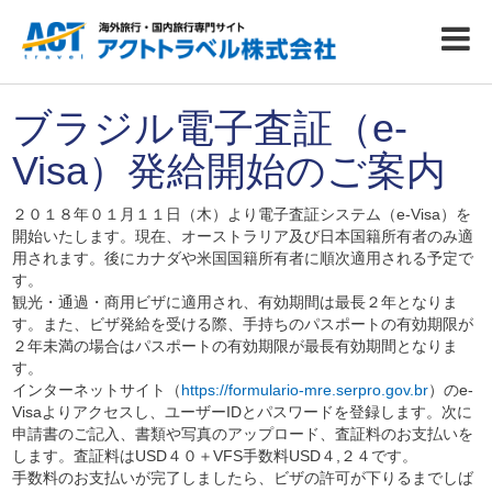
ブラジル電子査証（e-
Visa）発給開始のご案内
２０１８年０１月１１日（木）より電子査証システム（e-Visa）を
開始いたします。現在、オーストラリア及び日本国籍所有者のみ適
用されます。後にカナダや米国国籍所有者に順次適用される予定で
す。
観光・通過・商用ビザに適用され、有効期間は最長２年となりま
す。また、ビザ発給を受ける際、手持ちのパスポートの有効期限が
２年未満の場合はパスポートの有効期限が最長有効期間となりま
す。
インターネットサイト（
https://formulario-mre.serpro.gov.br
）のe-
Visaよりアクセスし、ユーザーIDとパスワードを登録します。次に
申請書のご記入、書類や写真のアップロード、査証料のお支払いを
します。査証料はUSD４０＋VFS手数料USD４,２４です。
手数料のお支払いが完了しましたら、ビザの許可が下りるまでしば