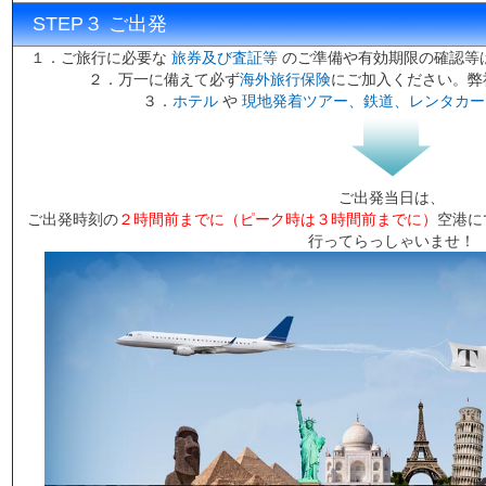
STEP３ ご出発
１．ご旅行に必要な
旅券及び査証等
のご準備や有効期限の確認等
２．万一に備えて必ず
海外旅行保険
にご加入ください。弊
３．
ホテル
や
現地発着ツアー、鉄道、レンタカー
ご出発当日は、
ご出発時刻の
２時間前までに
（ピーク時は３時間前までに）
空港に
行ってらっしゃいませ！