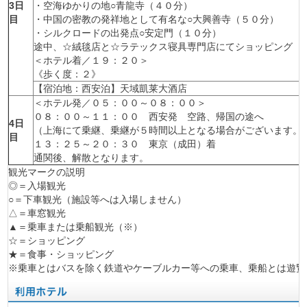
3日
・空海ゆかりの地○青龍寺（４０分）
目
・中国の密教の発祥地として有名な○大興善寺（５０分）
・シルクロードの出発点○安定門（１０分）
途中、☆絨毯店と☆ラテックス寝具専門店にてショッピング（
＜ホテル着／１９：２０＞
《歩く度：２》
【宿泊地：西安泊】
天域凱莱大酒店
＜ホテル発／０５：００～０８：００＞
０８：００～１１：００ 西安発 空路、帰国の途へ
4日
（上海にて乗継、乗継が５時間以上となる場合がございます。
目
１３：２５～２０：３０ 東京（成田）着
通関後、解散となります。
観光マークの説明
◎＝入場観光
○＝下車観光（施設等へは入場しません）
△＝車窓観光
▲＝乗車または乗船観光（※）
☆＝ショッピング
★＝食事・ショッピング
※乗車とはバスを除く鉄道やケーブルカー等への乗車、乗船とは遊覧