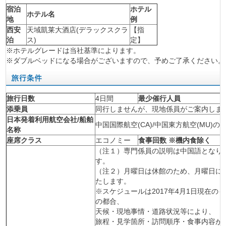
宿泊
ホテル
ホテル名
地
例
西安
天域凱莱大酒店(デラックスクラ
【指
泊
ス)
定】
※ホテルグレードは当社基準によります。
※ダブルベッドになる場合がございますので、予めご了承ください。
旅行日数
4日間
最少催行人員
添乗員
同行しませんが、現地係員がご案内しま
日本発着利用航空会社/船舶
中国国際航空(CA)/中国東方航空(MU)の
名称
座席クラス
エコノミー
食事回数 ※機内食除く
（注１）専門係員の説明は中国語となり
す。
（注２）月曜日は休館のため、月曜日に
たします。
※スケジュールは2017年4月1日現在
の都合、
天候・現地事情・道路状況等により、
旅程・見学箇所・訪問順序・食事内容が