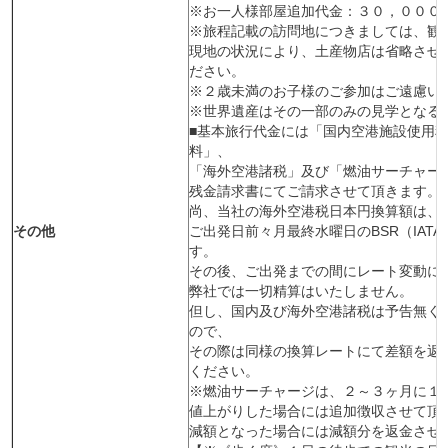
※お一人様部屋追加代金：３０，０００
※旅程記載の訪問地につきましては、観
現地の状況により、土産物店は省略させ
ださい。
※２歳未満のお子様のご参加はご遠慮い
※世界遺産はその一部のみの見学となる
■基本旅行代金には「国内空港施設使用
料」、
「海外空港諸税」及び「燃油サーチャー
残金請求書にてご請求させて頂きます。
尚、当社の海外空港税日本円換算額は、
その他
ご出発日前々月最終水曜日のBSR（IAT
す。
その後、ご出発までの間にレート変動に
弊社では一切精算はいたしません。
但し、国内及び海外空港諸税は予告無く
ので、
その際は同様の換算レートにて差額を返
ください。
※燃油サーチャージは、２～３ヶ月に１
値上がりした場合には追加徴収させて頂
減額となった場合には減額分を返金させ