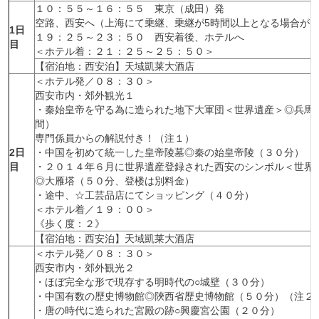
１０：５５～１６：５５ 東京（成田）発
空路、西安へ（上海にて乗継、乗継が5時間以上となる場合が
1日
１９：２５～２３：５０ 西安着後、ホテルへ
目
＜ホテル着：２１：２５～２５：５０＞
【宿泊地：西安泊】
天域凱莱大酒店
＜ホテル発／０８：３０＞
西安市内・郊外観光１
・秦始皇帝を守る為に造られた地下大軍団＜世界遺産＞◎兵馬
間）
専門係員からの解説付き！（注１）
2日
・中国を初めて統一した皇帝陵墓◎秦の始皇帝陵（３０分）
目
・２０１４年６月に世界遺産登録された西安のシンボル＜世界
◎大雁塔（５０分、登楼は別料金）
・途中、☆工芸品店にてショッピング（４０分）
＜ホテル着／１９：００＞
《歩く度：２》
【宿泊地：西安泊】
天域凱莱大酒店
＜ホテル発／０８：３０＞
西安市内・郊外観光２
・ほぼ完全な形で現存する明時代の○城壁（３０分）
・中国有数の歴史博物館◎陝西省歴史博物館（５０分）（注２
・唐の時代に造られた宮殿の跡○興慶宮公園（２０分）