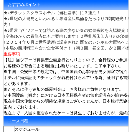
おすすめポイント
★♪デラックスクラスホテル（当社基準）に３連泊！
★♪世紀の大発見といわれる世界遺産兵馬俑をたっぷり2時間観光！専
内！
★♪通常当社ツアーでは訪れる事の少ない秦の始皇帝陵を入場観光！
♪空海ゆかりの青龍寺にもご案内します！０番札所朱印入りのお姿絵
♪２０１４年６月に世界遺産に認定された西安のシンボル大雁塔へご
♪本場の四川料理を含む全食事付き！（朝３回、昼２回、夕２回／機
重要事項
【注】当ツアーは募集型企画旅行となりますので、全行程のご参加を
お客様のご都合による離団はお断りいたします。ご了承下さい。
※中国・公安部等の規定では、中国国籍のお客様が男女同室で宿泊す
ホテルに婚姻証明のチェックが義務付けられている為、証明する書類
とがあります。
またそれに伴う追加の部屋料金は、お客様のご負担となります。
※中国渡航（観光）における日本国籍保有者の無査証滞在の旅券残存
現在中国大使館からの明確な規定はございませんが、日本旅行業協会
案内しております。
現在まで、入国を拒否されたケースは発生しておりませんが、最終的
コース日程
スケジュール