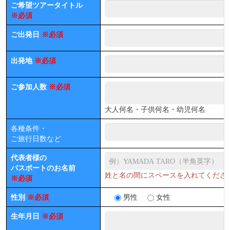
ご希望ツアータイトル
※必須
ご出発日
※必須
出発地
※必須
ご参加人数
※必須
大人何名・子供何名・幼児何名
各種条件・
ご旅行日数など
代表者様の
パスポートのお名前
姓と名の間にスペースを入れてくださ
※必須
性別
※必須
男性
女性
生年月日
※必須