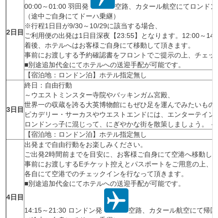
00:00～01:00 羽田発
空路、カタール航空にてロンドン
（途中ご自身にてドーハ乗継）
※行程1日目が9/30～10/29に該当する場合、
2日目
ご利用便の出発は1日目深夜【23:55】となります。12:00～14
着後、ホテルへはお客様ご自身にて移動して頂きます。
事前にお渡しする予約確認書をフロントでご提示の上、チェッ
■別途追加代金にてホテルへの送迎手配が可能です。
【宿泊地：ロンドン泊】ホテル指定無し
終日：自由行動
～ウエストミンスター寺院やバッキンガム宮殿、
世界一の収蔵を誇る大英博物館にもぜひ足を運んでみたいもの
3日目
ピカデリー・サーカスやウエストエンドには、エンターテイン
ロンドンっ子に混じって、にぎやかな街を散策しましょう。 ～
【宿泊地：ロンドン泊】ホテル指定無し
出発まで自由行動をお楽しみください。
ご出発2時間前までを目安に、お客様ご自身にて空港へ移動し
事前にお渡しするEチケット控えとパスポートをご用意の上、
各自にて空港でのチェックインを行なって頂きます。
■別途追加代金にてホテルへの送迎手配が可能です。
4日目
14:15～21:30 ロンドン発
空路、カタール航空にて帰国