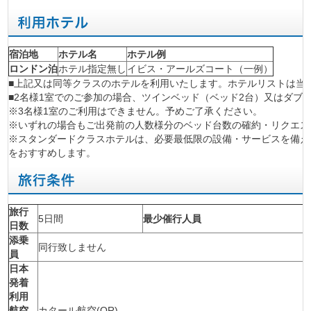
宿泊地
ホテル名
ホテル例
ロンドン泊
ホテル指定無し
イビス・アールズコート（一例）
■上記又は同等クラスのホテルを利用いたします。ホテルリストは当
■2名様1室でのご参加の場合、ツインベッド（ベッド2台）又はダブ
※3名様1室のご利用はできません。予めご了承ください。
※いずれの場合もご出発前の人数様分のベッド台数の確約・リクエス
※スタンダードクラスホテルは、必要最低限の設備・サービスを備え
をおすすめします。
旅行
5日間
最少催行人員
日数
添乗
同行致しません
員
日本
発着
利用
航空
カタール航空(QR)