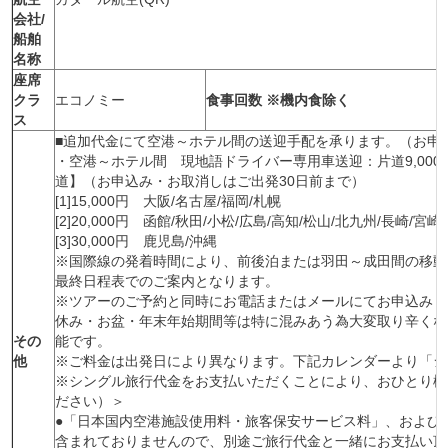
会社/
船舶
名称
座席
クラ
エコノミー
食事回数 ※機内食除く
ス
■追加代金にて空港～ホテル間の送迎手配を承ります。（お申
・空港～ホテル間 現地語ドライバー専用車送迎：片道9,000
道】（お申込み・お取消しはご出発30日前まで）
[1]15,000円 大阪/名古屋/福岡/札幌
[2]20,000円 函館/秋田/小松/広島/高知/松山/北九州/長崎/宮崎
[3]30,000円 鹿児島/沖縄
※国際線の発着時間により、前後泊または羽田～成田間の移動
最終日程表でのご案内となります。
※ツアーのご予約と同時にお電話またはメールにてお申込みく
休み・お盆・年末年始期間等は特に混みあう為大変取り辛くな
その
能です。
他
※ご料金は出発日により異なります。下記カレンダーより「シ
※シングル旅行代金をお支払いただくことにより、おひとり様
ださい）＞
●「日本国内空港施設使用料・旅客保安サービス料」、および
含まれておりませんので、別途ご旅行代金と一緒にお支払い頂