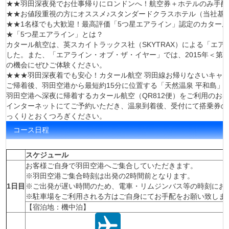
★★羽田深夜発でお仕事帰りにロンドンへ！航空券＋ホテルのみ手配
★★お値段重視の方にオススメ♪スタンダードクラスホテル（当社基
★★1名様でも大歓迎！最高評価「5つ星エアライン」認定のカタール
★「5つ星エアライン」とは？
カタール航空は、英スカイトラックス社（SKYTRAX）による「エ
した。また、「エアライン・オブ・ザ・イヤー」では、2015年＜第
の機会にぜひご体験ください。
★★★羽田深夜着でも安心！カタール航空 羽田線お帰りなさいキャン
ご帰着後、羽田空港から最短約15分に位置する「天然温泉 平和島」の
羽田空港へ深夜に帰着するカタール航空（QR812便）をご利用のお
インターネットにてご予約いただき、温泉到着後、受付にて搭乗券の
っくりとおくつろぎください。
コース日程
スケジュール
お客様ご自身で羽田空港へご集合していただきます。
※羽田空港ご集合時刻は出発の2時間前となります。
1日目
※ご出発が遅い時間のため、電車・リムジンバス等の時刻にお
※駐車場をご利用される方はご自身にてお手配をお願い致しま
【宿泊地：機中泊】