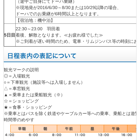
（途中ご自身にてドーハ乗継）
※現地発が2016/6/30～8/30または10/29以降の場合、
ドーハでのお乗継が6時間以上となります。
【宿泊地：機中泊】
22:30～23:00 羽田着
5日目
着後、解散となります。≪お疲れ様でした≫
※ご到着が遅い時間のため、電車・リムジンバス等の時刻にお
観光マークの説明
◎＝入場観光
○＝下車観光（施設等へは入場しません）
△＝車窓観光
▲＝乗車または乗船観光（※）
☆＝ショッピング
★＝食事・ショッピング
※乗車とはバスを除く鉄道やケーブルカー等への乗車、乗船とは遊覧
時間帯のめやす