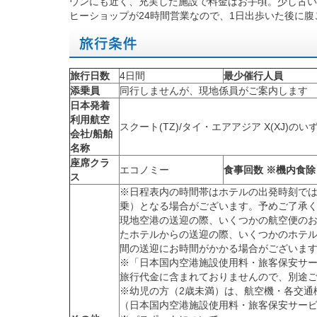
ウンにも近く、充実した施設で料金はお手頃。少し古い
ヒーショップが24時間営業なので、1日出歩いた後に
旅行日数
4日間
最少催行人員
添乗員
同行しませんが、現地係員がご案内します
日本発着
利用航空
スクート(TZ)/タイ・エアアジア X(XJ)のい
会社/船舶
名称
座席クラ
エコノミー
食事回数 ※機内食除
ス
※日程表内の時間帯はホテルの出発時刻で
乗）となる場合がございます。予めご了承
現地空港の送迎の際、いくつかの航空便の
たホテルからの送迎の際、いくつかのホテ
間の送迎にお時間がかかる場合がございま
※「日本国内空港施設使用料・旅客保安サ
旅行代金に含まれておりませんので、別途
※幼児の方（2歳未満）は、航空機・各交通機
（日本国内空港施設使用料・旅客保安サー