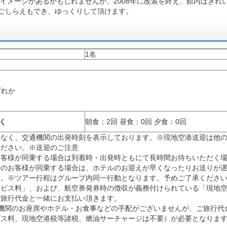
イメージがあるかもしれませんが、2008年に改装を終え、館内はきれ
腹ごしらえもでき、ゆっくりして頂けます。
1名
ずれか
く
朝食：2回 昼食：0回 夕食：0回
はなく、交通機関の出発時刻を表示しております。※現地空港送迎は他
ください。※送迎のご注意
お客様が同乗する場合は到着時・出発時ともにて長時間お待ちいただく
ルのお客様が同乗する場合は、ホテルのお迎えが早くなったりお送りが
す。※ツアー行程はグループ内同一行動となります。予めご了承くださ
ービス料」、および、航空券発券時の徴収が義務付けられている「現地
ご旅行代金と一緒にお支払い頂きます。
関のお座席やホテル・お食事などの手配がございませんが、ご旅行代金お
ビス料、現地空港税等諸税、燃油サーチャージは不要）が必要となりま