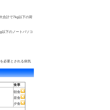
大合計で7kg以下の荷
3kg以下のノートパソコ
を必要とされる病気
食事
朝食
昼食
夕食