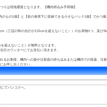
つりは現地通貨となります。【機内持込み手荷物】
cm以内のもの1個】と【前の座席下に収納できる小さなバック1個】でかつ最
さ23cm（三辺の和の合計が115cmを超えないこと））のお荷物1つ、及び
cmを超えないこと）が無料となります。
当日カウンターにてお支払い頂きます。
れるお客様、機内への薬や注射器の持ち込みまたは機内での投薬、注射
にお申し出ください。
行便にてバンコクへ。
。
ル