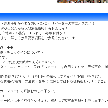
から送迎手配が不要な方やバンコクリピーターの方にオススメ！
コク深夜出発だから現地滞在最終日もお楽しみ！
好立地ホテル指定 ★うれしい毎朝食付き！
なります！詳しくは重要事項欄をご参照ください。★
点 ◆◆
港・チェックインについて＞
ます。
。＜ご利用便欠航時の対応について＞
「タイ・エアアジアＸ」又は「スクート」を利用するため、天候不良、
以降便含む)となり、他社便への振替はできません(経由地を含む)。
る費用(宿泊費・交通費・食事代)に関してはお客様負担となりますこと
カウンターにて直接お申し出下さい。
～）
サービスは全て有料となります。機内にて客室乗務員へお申し出下さい