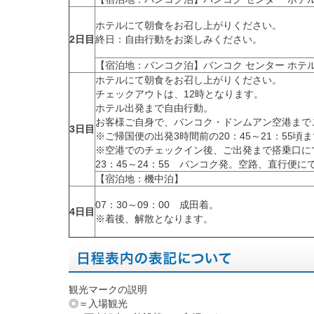
ホテルにて朝食をお召し上がりください。
2日目
終日：自由行動をお楽しみください。
【宿泊地：バンコク泊】
バンコク センター ホテ
ホテルにて朝食をお召し上がりください。
チェックアウトは、12時となります。
ホテル出発まで自由行動。
お客様ご自身で、バンコク・ドンムアン空港まで
3日目
※ご帰国便の出発3時間前の20：45～21：5
※空港でのチェックイン後、ご出発まで搭乗口に
23：45～24：55 バンコク発。空路、直行便
【宿泊地：機中泊】
07：30～09：00 成田着。
4日目
※着後、解散となります。
観光マークの説明
◎＝入場観光