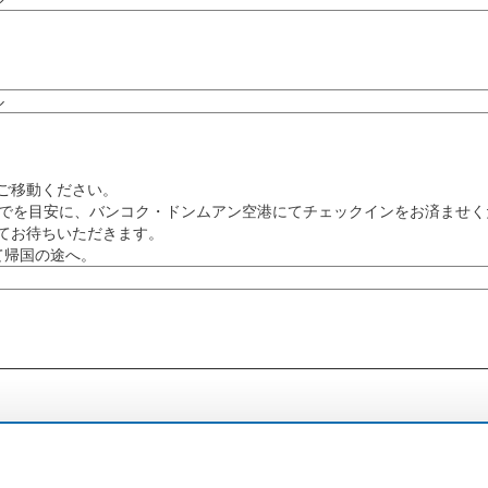
ル
ご移動ください。
5頃までを目安に、バンコク・ドンムアン空港にてチェックインをお済ませ
てお待ちいただきます。
にて帰国の途へ。