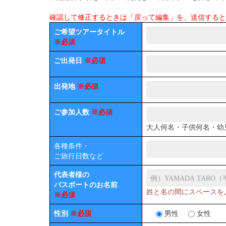
確認して修正するときは「戻って編集」を、送信すると
ご希望ツアータイトル
※必須
ご出発日
※必須
出発地
※必須
ご参加人数
※必須
大人何名・子供何名・幼
各種条件・
ご旅行日数など
代表者様の
パスポートのお名前
姓と名の間にスペースを
※必須
性別
※必須
男性
女性