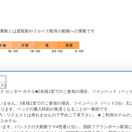
乗船とは遊覧船やクルーズ船等の船舶への乗船です
ス)
 センター ホテル■2名様1室でのご参加の場合、ツインベッド（ベッ
ざいません。3名様1室でのご参加の場合、ツインベッド（ベッド2台）又
なります。ベッドの搬入時刻が夜遅くなることが一般的です。
約・リクエストは承れませんので予めご了承下さい。★ご利用ホテルの
スホテル
います。バンコクの大動脈ラマ4世通り沿い、国鉄フアランポーン駅前