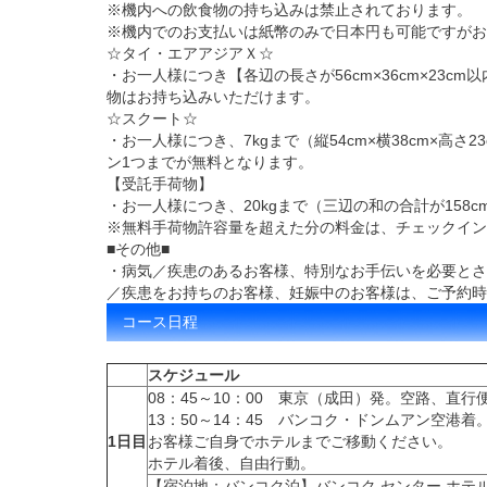
※機内への飲食物の持ち込みは禁止されております。
※機内でのお支払いは紙幣のみで日本円も可能ですがお
☆タイ・エアアジアＸ☆
・お一人様につき【各辺の長さが56cm×36cm×23
物はお持ち込みいただけます。
☆スクート☆
・お一人様につき、7kgまで（縦54cm×横38cm×高
ン1つまでが無料となります。
【受託手荷物】
・お一人様につき、20kgまで（三辺の和の合計が158
※無料手荷物許容量を超えた分の料金は、チェックイン
■その他■
・病気／疾患のあるお客様、特別なお手伝いを必要とさ
／疾患をお持ちのお客様、妊娠中のお客様は、ご予約時
コース日程
スケジュール
08：45～10：00 東京（成田）発。空路、直
13：50～14：45 バンコク・ドンムアン空港着
1日目
お客様ご自身でホテルまでご移動ください。
ホテル着後、自由行動。
【宿泊地：バンコク泊】
バンコク センター ホテ