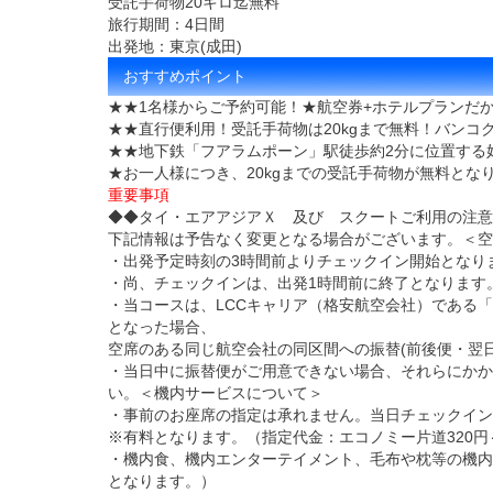
受託手荷物20キロ迄無料
旅行期間：4日間
出発地：東京(成田)
おすすめポイント
★★1名様からご予約可能！★航空券+ホテルプランだ
★★直行便利用！受託手荷物は20kgまで無料！バン
★★地下鉄「フアラムポーン」駅徒歩約2分に位置する
★お一人様につき、20kgまでの受託手荷物が無料と
重要事項
◆◆タイ・エアアジアＸ 及び スクートご利用の注意
下記情報は予告なく変更となる場合がございます。＜空
・出発予定時刻の3時間前よりチェックイン開始となり
・尚、チェックインは、出発1時間前に終了となります
・当コースは、LCCキャリア（格安航空会社）である
となった場合、
空席のある同じ航空会社の同区間への振替(前後便・翌日
・当日中に振替便がご用意できない場合、それらにかか
い。＜機内サービスについて＞
・事前のお座席の指定は承れません。当日チェックイン
※有料となります。（指定代金：エコノミー片道320円
・機内食、機内エンターテイメント、毛布や枕等の機内
となります。）