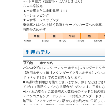
○＝下車観光（施設等へは入場しません）
△＝車窓観光
▲＝乗車または乗船観光（※）
☆＝ショッピング
★＝食事・ショッピング
※乗車とはバスを除く鉄道やケーブルカー等への乗車、
時間帯のめやす
宿泊地
ホテル名
バンコク泊
バンコク センター ホテル(スタンダードクラ
【利用ホテル：弊社スタンダードクラスホテル】バンコク
ド（ベッド1台）でのご案内となります。
■3名様1室利用は可能でございますが、割引などはご
ド1台）+簡易ベッドとなる場合がございます。手狭に
■いずれの場合もご出発前の人数様分のベッド台数の確
＜バンコクセンターホテル＞ ※弊社スタンダードクラ
地下鉄「フアランポーン」駅から徒歩約2分に位置して