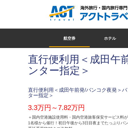
航空券
ホテル
直行便利用＜成田午前
ンター指定＞
直行便利用＜成田午前発/バンコク夜発＞バ
ター指定＞
3.3万円～7.82万円
＋国内空港施設使用料・国内空港旅客保安サービス料が
1名様から催行！初日午後から3日目夜までたっぷりバ