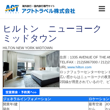
ヒルトン ニューヨーク
ミッドタウン
HILTON NEW YORK MIDTOWN
住所：1335 AVENUE OF THE AM
TEL/FAX：212)5867000 / 212)
URL:
www.hilton.com
ロックフェラーセンターやセン
広い窓からはニューヨークの夜
2回線が用意されているので、
ジェネラルインフォメーション
ロケーション
開業年/建
最寄空港
JO
築年
から
か