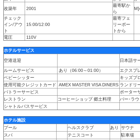
最寄駅か
改築年
2001
M]
ら
チェック
最寄フェ
イン/アウ
15:00/12:00
リーポー
ト
トから
電圧
110V
ホテルサービス
空港送迎
日本語サ
ルームサービス
あり（06:00～01:00）
エクスプ
ベビーシッター
キッズプ
使用可能クレジットカード
AMEX MASTER VISA DINERS
ランドリ
バトラーサービス
ポーター
レストラン
コーヒーショップ 郷土料理
バー･ラウ
シャトルバスサービス
ホテル施設
プール
ヘルスクラブ
あり
サウナ
スパ
テニスコート
駐車場