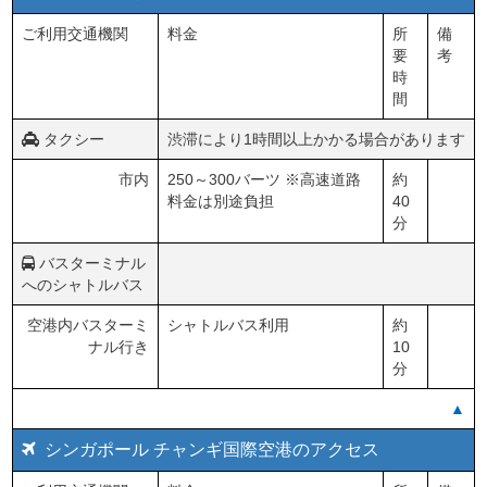
ご利用交通機関
料金
所
備
要
考
時
間
タクシー
渋滞により1時間以上かかる場合があります
市内
250～300バーツ ※高速道路
約
料金は別途負担
40
分
バスターミナル
へのシャトルバス
空港内バスターミ
シャトルバス利用
約
ナル行き
10
分
▲
シンガポール チャンギ国際空港のアクセス