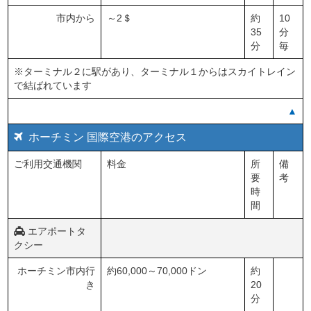
市内から
～2＄
約
10
35
分
分
毎
※ターミナル２に駅があり、ターミナル１からはスカイトレイン
で結ばれています
▲
ホーチミン 国際空港のアクセス
ご利用交通機関
料金
所
備
要
考
時
間
エアポートタ
クシー
ホーチミン市内行
約60,000～70,000ドン
約
き
20
分