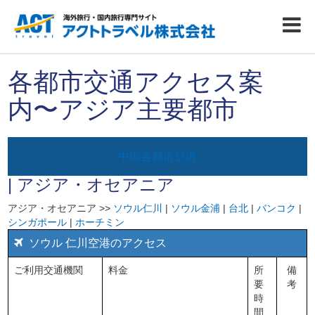
各都市交通アクセス案
内〜アジア主要都市
中国各都市空港
| アジア・オセアニア
アジア・オセアニア >>
ソウル仁川
|
ソウル金浦
|
台北
|
バンコク
|
シンガポール
|
ホーチミン
ソウル 仁川空港のアクセス
ご利用交通機関
料金
所
備
要
考
時
間