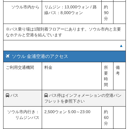
ソウル市内から
リムジン：13,000ウォン / 路
約
線バス：8,000ウォン
90
分
※バス乗り場は1階到着フロアーにあります。ソウル市内と主要
なホテルと空港を結んでいます
▲
ソウル 金浦空港のアクセス
ご利用交通機関
料金
所
備
要
考
時
間
バス
バス停はインフォメーションの空港パン
フレットを参照下さい
ソウル市内行き：
2,500ウォン 5:00～23:00
約
リムジンバス
60
分