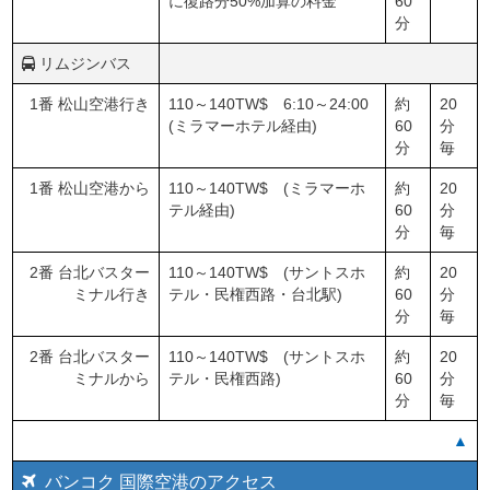
に復路分50%加算の料金
60
分
リムジンバス
1番 松山空港行き
110～140TW$ 6:10～24:00
約
20
(ミラマーホテル経由)
60
分
分
毎
1番 松山空港から
110～140TW$ (ミラマーホ
約
20
テル経由)
60
分
分
毎
2番 台北バスター
110～140TW$ (サントスホ
約
20
ミナル行き
テル・民権西路・台北駅)
60
分
分
毎
2番 台北バスター
110～140TW$ (サントスホ
約
20
ミナルから
テル・民権西路)
60
分
分
毎
▲
バンコク 国際空港のアクセス