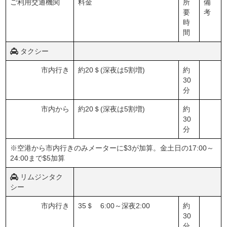
ご利用交通機関
料金
所
備
要
考
時
間
タクシー
市内行き
約20＄(深夜は5割増)
約
30
分
市内から
約20＄(深夜は5割増)
約
30
分
※空港から市内行きのみメーターに$3が加算。金土日の17:00～
24:00まで$5加算
リムジンタク
シー
市内行き
35＄ 6:00～深夜2:00
約
30
分