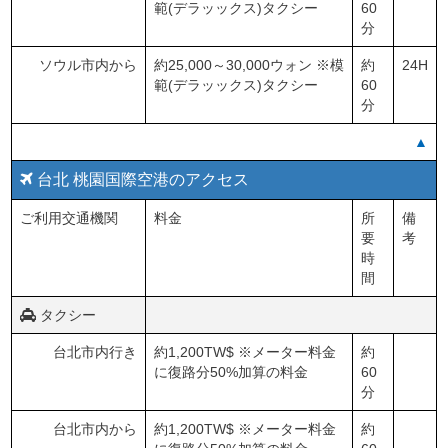
範(デラッックス)タクシー
60
分
ソウル市内から
約25,000～30,000ウォン ※模
約
24H
範(デラッックス)タクシー
60
分
▲
台北 桃園国際空港のアクセス
ご利用交通機関
料金
所
備
要
考
時
間
タクシー
台北市内行き
約1,200TW$ ※メーター料金
約
に復路分50%加算の料金
60
分
台北市内から
約1,200TW$ ※メーター料金
約