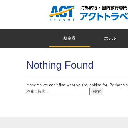
航空券
ホテル
Nothing Found
It seems we can’t find what you’re looking for. Perhaps 
検索: