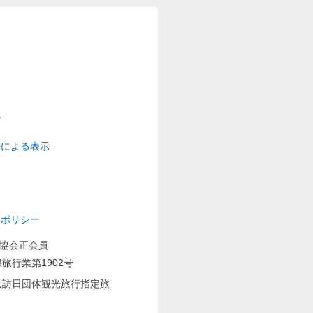
プ
法による表示
ーポリシー
業協会正会員
旅行業第1902号
民訪日団体観光旅行指定旅