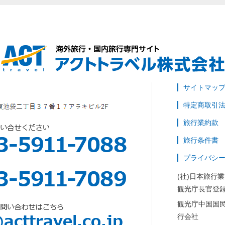
サイトマッ
特定商取引
旅行業約款
旅行条件書
プライバシ
(社)日本旅行
観光庁長官登録
観光庁中国国
行会社