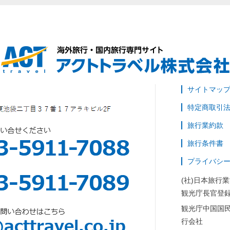
サイトマッ
特定商取引
旅行業約款
旅行条件書
プライバシ
(社)日本旅行
観光庁長官登録
観光庁中国国
行会社