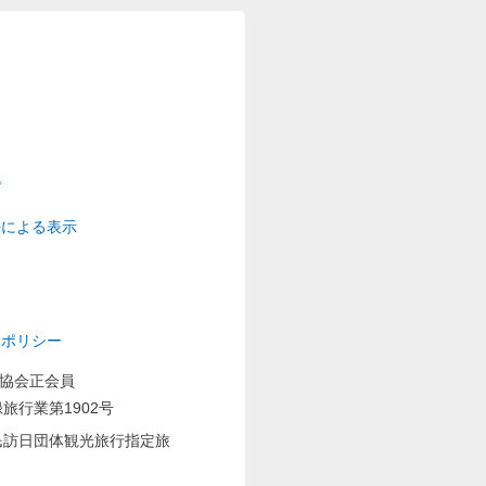
プ
法による表示
ーポリシー
業協会正会員
旅行業第1902号
民訪日団体観光旅行指定旅