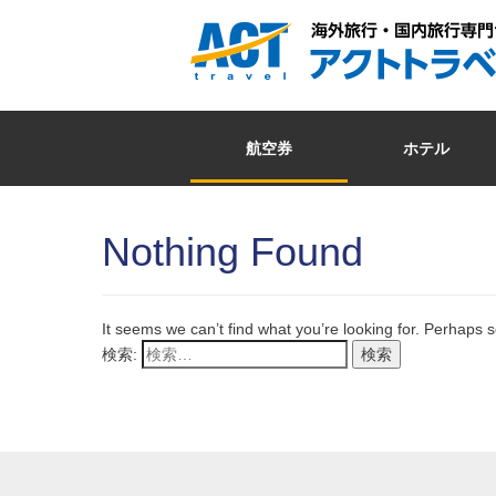
航空券
ホテル
Nothing Found
It seems we can’t find what you’re looking for. Perhaps 
検索: