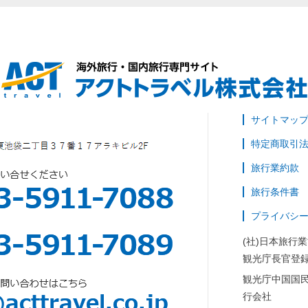
サイトマッ
特定商取引
旅行業約款
旅行条件書
プライバシ
(社)日本旅行
観光庁長官登録
観光庁中国国
行会社