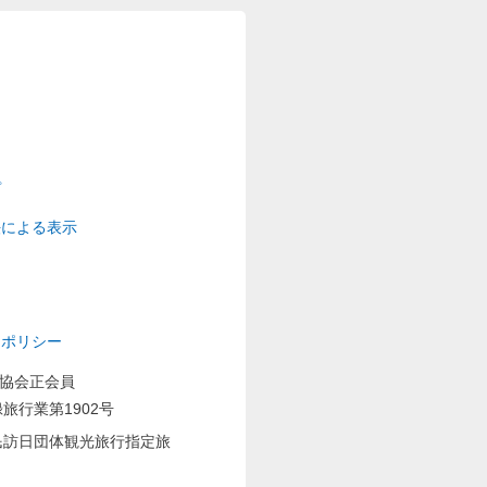
プ
法による表示
ーポリシー
業協会正会員
旅行業第1902号
民訪日団体観光旅行指定旅