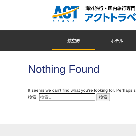
航空券
ホテル
Nothing Found
It seems we can’t find what you’re looking for. Perhaps 
検索: