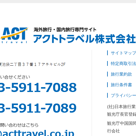
サイトマッ
特定商取引
旅行業約款
旅行条件書
プライバシ
(社)日本旅行
観光庁長官登録
観光庁中国国
行会社