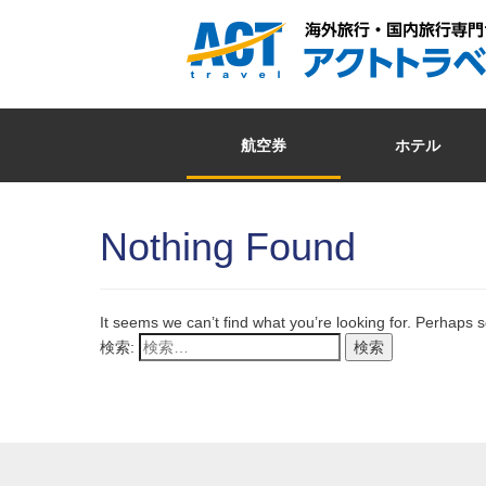
航空券
ホテル
Nothing Found
It seems we can’t find what you’re looking for. Perhaps 
検索: