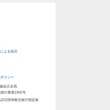
プ
法による表示
ーポリシー
業協会正会員
旅行業第1902号
民訪日団体観光旅行指定旅