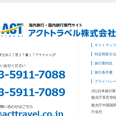
サイトマッ
特定商取引
旅行業約款
旅行条件書
プライバシ
(社)日本旅行
観光庁長官登録
観光庁中国国
行会社