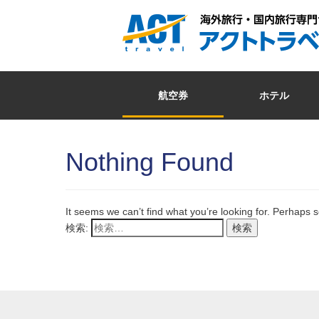
航空券
ホテル
Nothing Found
It seems we can’t find what you’re looking for. Perhaps 
検索: