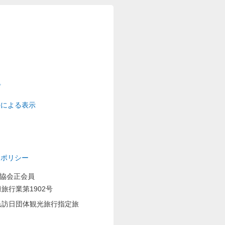
プ
法による表示
ーポリシー
業協会正会員
旅行業第1902号
民訪日団体観光旅行指定旅