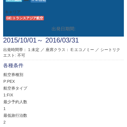
キャリア
GE:トランスアジア航空
出発日期間:
2015/10/01～ 2016/03/31
出発時間帯： 1:未定 ／
座席クラス：
E:エコノミー
／
シートリク
エスト: 不可
各種条件
航空券種別
P:PEX
航空券タイプ
1:FIX
最少予約人数
1
最低旅行泊数
2