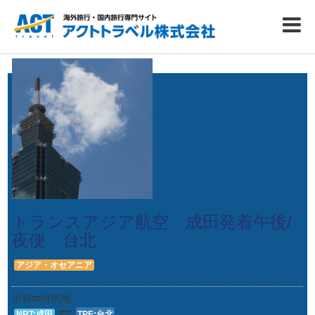
トランスアジア航空 成田発着午後/
夜便 台北
アジア・オセアニア
出発
目的地
NRT:成田
TPE:台北