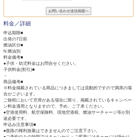
料金／詳細
申込期限■
出発の7日前
燃油区分■
N:燃油別
料金備考■
●子供・幼児料金はお問合せください。
子供料金(割引)■
－
商品備考■
※料金掲載されている商品につきましては流動的ですので満席の場
合がございます。
ご旅程において空席がある場合に限り、掲載されているキャンペー
ン料金適用となりますので、予め、ご了承ください。
●空港使用料、航空保険料、現地空港税、燃油サーチャージ等が別
途必要です。
申込み注意事項■
●復路の権利放棄はできませんのでご注意下さい。
●ご予約のみの段階ではキャンセル・ご変更にはチャージは掛かり