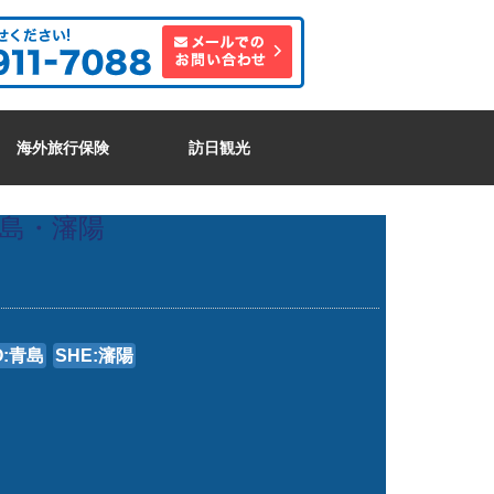
海外旅行保険
訪日観光
島・瀋陽
O:青島
SHE:瀋陽