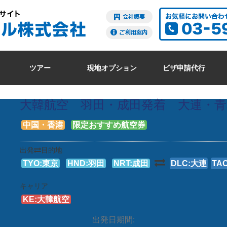
ツアー
現地オプション
ビザ申請代行
大韓航空 羽田・成田発着 大連・青
中国・香港
限定おすすめ航空券
出発
目的地
TYO:東京
HND:羽田
NRT:成田
DLC:大連
TA
キャリア
KE:大韓航空
出発日期間: