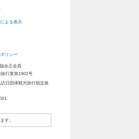
プ
法による表示
ーポリシー
業協会正会員
旅行業第1902号
民訪日団体観光旅行指定旅
001
ります。