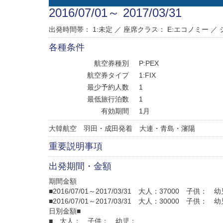
2016/07/01～ 2017/03/31
出発時間帯： 1:未定 ／
座席クラス：
E:エコノミー
／
各種条件
航空券種別
P:PEX
航空券タイプ
1:FIX
最少予約人数
1
最低旅行泊数
1
有効期間
1月
大韓航空 羽田・成田発着 大連・青島・瀋陽
重要説明事項
出発期間・金額
期間金額
■2016/07/01～2017/03/31 大人：37000 子供： 
■2016/07/01～2017/03/31 大人：30000 子供： 
日別金額■
■ 大人： 子供： 幼児：