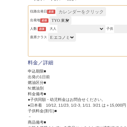
往路出発日
必須
出発地
必須
人数
大人
子供
必須
座席クラス
料金／詳細
申込期限■
出発の1日前
燃油区分■
N:燃油別
料金備考■
●子供同額・幼児料金はお問合せください。
●日本着 10/12, 11/23, 1/2-3, 1/11. 3/21 は＋15,000円
子供料金(割引)■
－
商品備考■