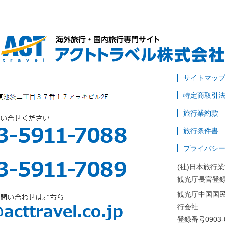
サイトマッ
特定商取引
旅行業約款
旅行条件書
プライバシ
(社)日本旅行
観光庁長官登録
観光庁中国国
行会社
登録番号0903-