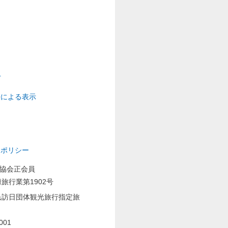
プ
法による表示
ーポリシー
業協会正会員
旅行業第1902号
民訪日団体観光旅行指定旅
001