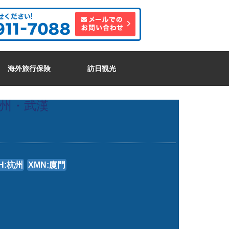
海外旅行保険
訪日観光
州・武漢
H:杭州
XMN:廈門