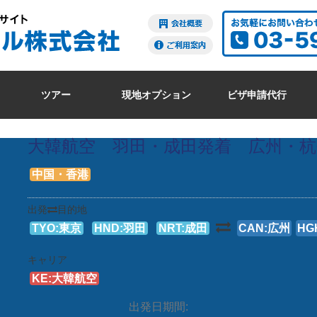
ツアー
現地オプション
ビザ申請代行
大韓航空 羽田・成田発着 広州・杭
中国・香港
出発
目的地
TYO:東京
HND:羽田
NRT:成田
CAN:広州
HG
キャリア
KE:大韓航空
出発日期間: