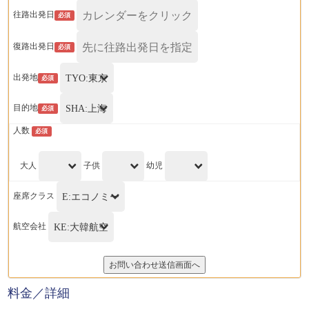
往路出発日
必須
復路出発日
必須
出発地
必須
目的地
必須
人数
必須
大人
子供
幼児
座席クラス
航空会社
料金／詳細