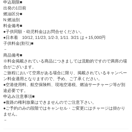
申込期限■
出発の1日前
燃油区分■
N:燃油別
料金備考■
●子供同額・幼児料金はお問合せください。
●日本着 10/12, 11/23, 1/2-3, 1/11. 3/21 は＋15,000円
子供料金(割引)■
－
商品備考■
※料金掲載されている商品につきましては流動的ですので満席の場
合がございます。
ご旅程において空席がある場合に限り、掲載されているキャンペー
ン料金適用となりますので、予め、ご了承ください。
●空港使用料、航空保険料、現地空港税、燃油サーチャージ等が別
途必要です。
申込み注意事項■
●復路の権利放棄はできませんのでご注意下さい。
●ご予約のみの段階ではキャンセル・ご変更にはチャージは掛かり
ません。
－