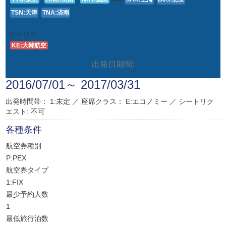
TSN:天津
TNA:済南
キャリア
KE:大韓航空
出発日期間:
2016/07/01～ 2017/03/31
出発時間帯： 1:未定 ／
座席クラス：
E:エコノミー
／
シートリク
エスト: 不可
各種条件
航空券種別
P:PEX
航空券タイプ
1:FIX
最少予約人数
1
最低旅行泊数