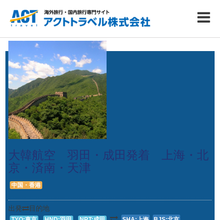
大韓航空 羽田・成田発着 上海・北
京・済南・天津
中国・香港
出発
目的地
TYO:東京
HND:羽田
NRT:成田
SHA:上海
BJS:北京