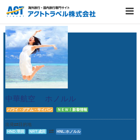
中華航空 ホノルル
ハワイ・グアム・サイパン
ＮＥＷ！新着情報
出発
目的地
HND:羽田
NRT:成田
HNL:ホノルル