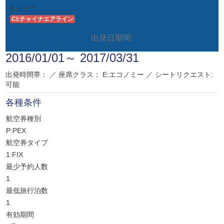
キャリア
CI:チャイナエアライン
出発日期間:
2016/01/01～ 2017/03/31
出発時間帯： ／
座席クラス：
E:エコノミー
／
シートリクエスト:
可能
各種条件
航空券種別
P:PEX
航空券タイプ
1:FIX
最少予約人数
1
最低旅行泊数
1
有効期間