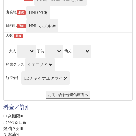
出発地
必須
目的地
必須
人数
必須
大人
子供
幼児
座席クラス
航空会社
料金／詳細
申込期限■
出発の3日前
燃油区分■
N:燃油別