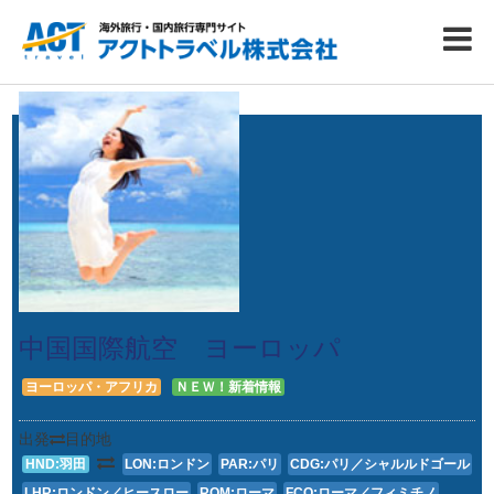
中国国際航空 ヨーロッパ
ヨーロッパ・アフリカ
ＮＥＷ！新着情報
出発
目的地
HND:羽田
LON:ロンドン
PAR:パリ
CDG:パリ／シャルルドゴール
LHR:ロンドン／ヒースロー
ROM:ローマ
FCO:ローマ／フィミチノ