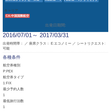
キャリア
CA:中国国際航空
出発日期間:
2016/07/01～ 2017/03/31
出発時間帯： ／
座席クラス：
E:エコノミー
／
シートリクエスト:
可能
各種条件
航空券種別
P:PEX
航空券タイプ
1:FIX
最少予約人数
1
最低旅行泊数
1