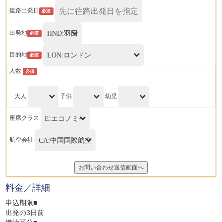
復路出発日
必須
出発地
必須
目的地
必須
人数
必須
大人
子供
幼児
座席クラス
航空会社
料金／詳細
申込期限■
出発の3日前