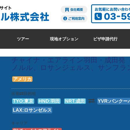
ツアー
現地オプション
ビザ申請代行
チャイナ・エアライン羽田・成田発（
ノルル、ロサンジェルス、サンフラ
アメリカ
出発
目的地
TYO:東京
HND:羽田
NRT:成田
YVR:バンクー
LAX:ロサンゼルス
キャリア