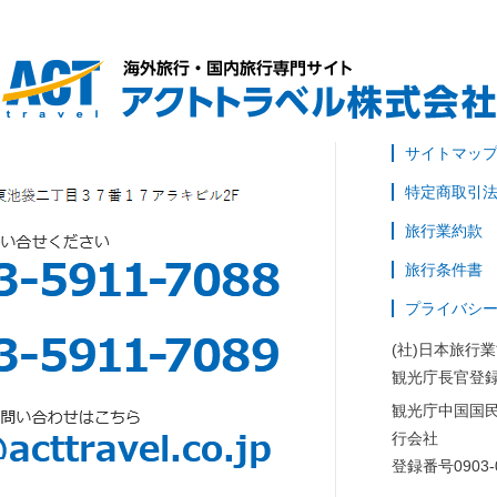
サイトマッ
特定商取引
旅行業約款
旅行条件書
プライバシ
(社)日本旅行
観光庁長官登録
観光庁中国国
行会社
登録番号0903-