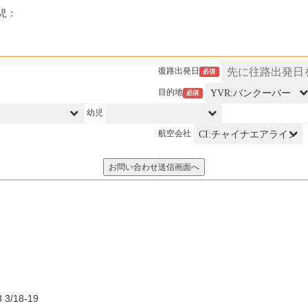
幼児：
復路出発日
必須
目的地
必須
幼児
航空会社
 3/18-19