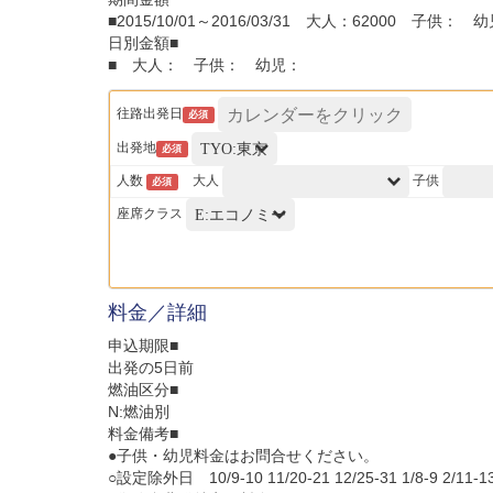
■2015/10/01～2016/03/31 大人：62000 子供： 
日別金額■
■ 大人： 子供： 幼児：
往路出発日
必須
出発地
必須
人数
大人
子供
必須
座席クラス
料金／詳細
申込期限■
出発の5日前
燃油区分■
N:燃油別
料金備考■
●子供・幼児料金はお問合せください。
○設定除外日 10/9-10 11/20-21 12/25-31 1/8-9 2/11-13