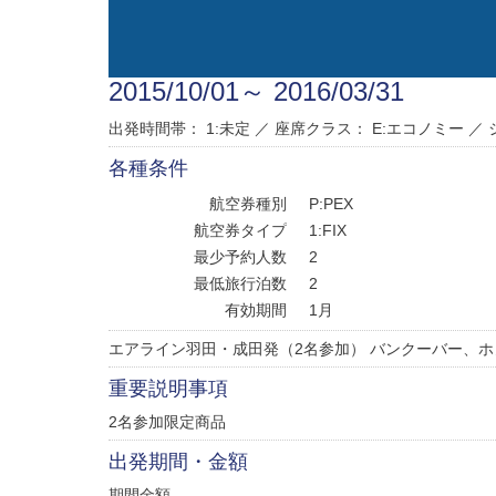
2015/10/01～ 2016/03/31
出発時間帯： 1:未定 ／
座席クラス：
E:エコノミー
／
各種条件
航空券種別
P:PEX
航空券タイプ
1:FIX
最少予約人数
2
最低旅行泊数
2
有効期間
1月
エアライン羽田・成田発（2名参加） バンクーバー、
重要説明事項
2名参加限定商品
出発期間・金額
期間金額