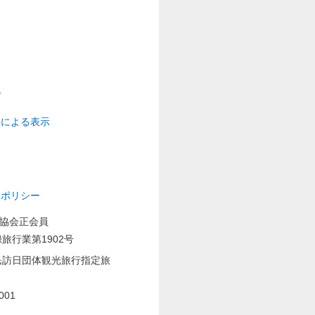
プ
法による表示
ーポリシー
業協会正会員
旅行業第1902号
民訪日団体観光旅行指定旅
001