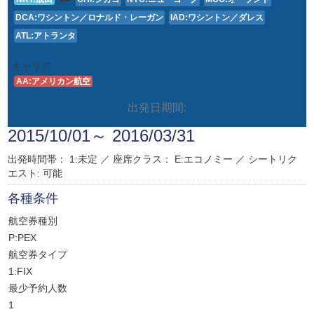
DCA:ワシントン／ロナルド・レーガン
IAD:ワシントン／ダレス
ATL:アトランタ
キャリア
AA:アメリカン航空
出発日期間:
2015/10/01～ 2016/03/31
出発時間帯： 1:未定 ／
座席クラス：
E:エコノミー
／
シートリク
エスト: 可能
各種条件
航空券種別
P:PEX
航空券タイプ
1:FIX
最少予約人数
1