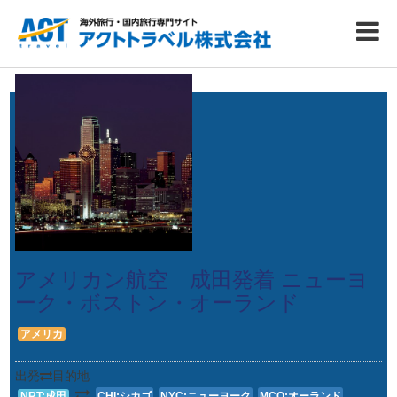
アメリカン航空 成田発着 ニューヨ
ーク・ボストン・オーランド
アメリカ
出発
目的地
NRT:成田
CHI:シカゴ
NYC:ニューヨーク
MCO:オーランド