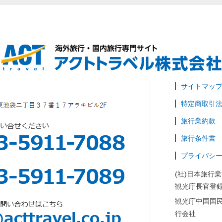
サイトマッ
特定商取引
旅行業約款
旅行条件書
プライバシ
(社)日本旅行
観光庁長官登録
観光庁中国国
行会社