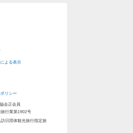
プ
法による表示
ーポリシー
業協会正会員
旅行業第1902号
民訪日団体観光旅行指定旅