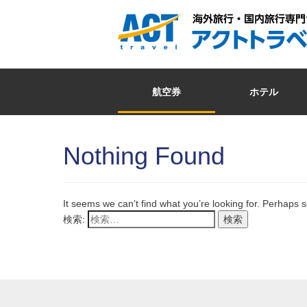
航空券
ホテル
Nothing Found
It seems we can’t find what you’re looking for. Perhaps 
検索: