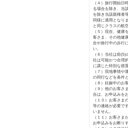
（４）旅行開始日
る場合を除き、当
を除き当該親権者等
同様に適用となり
と同じクラスの航
（５）現在、健康
客さま、その他健
合や旅行中の歩行
い。
（６）当社は前(5
社は可能かつ合理
に講じた特別な措
（７）現地事情や
の同行などを条件
（８）妊娠中のお
（９）他のお客さ
合は、お申込みを
（１０）お客さま
等の連絡が必要です
いません。
（１１）お客さま
お申込みをお断り