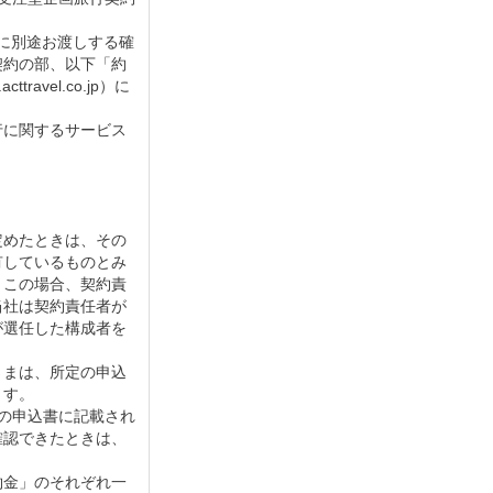
に別途お渡しする確
契約の部、以下「約
vel.co.jp）に
行に関するサービス
定めたときは、その
有しているものとみ
。この場合、契約責
当社は契約責任者が
が選任した構成者を
さまは、所定の申込
ます。
の申込書に記載され
確認できたときは、
約金」のそれぞれ一