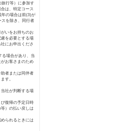
の旅行等）に参加す
場合は、特定コース
年の場合は前(3)が
ースを除き、同行者
障がいをお持ちのお
配慮を必要とする場
当社にお申出くださ
する場合があり、当
社がお客さまのため
介助者または同伴者
ります。
と当社が判断する場
よび復帰の予定日時
の等）の払い戻しは
認められるときには