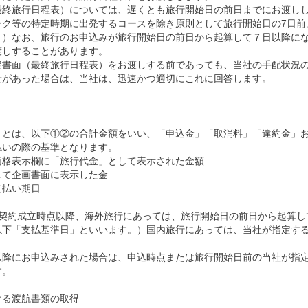
最終旅行日程表）については、遅くとも旅行開始日の前日までにお渡し
ーク等の特定時期に出発するコースを除き原則として旅行開始日の7日前
。）なお、旅行のお申込みが旅行開始日の前日から起算して７日以降に
渡しすることがあります。
定書面（最終旅行日程表）をお渡しする前であっても、当社の手配状況
せがあった場合は、当社は、迅速かつ適切にこれに回答します。
」とは、以下①②の合計金額をいい、「申込金」「取消料」「違約金」お
払いの際の基準となります。
価格表示欄に「旅行代金」として表示された金額
して企画書面に表示した金
支払い期日
契約成立時点以降、海外旅行にあっては、旅行開始日の前日から起算し
以下「支払基準日」といいます。）国内旅行にあっては、当社が指定す
以降にお申込みされた場合は、申込時点または旅行開始日前の当社が指
す。
ける渡航書類の取得