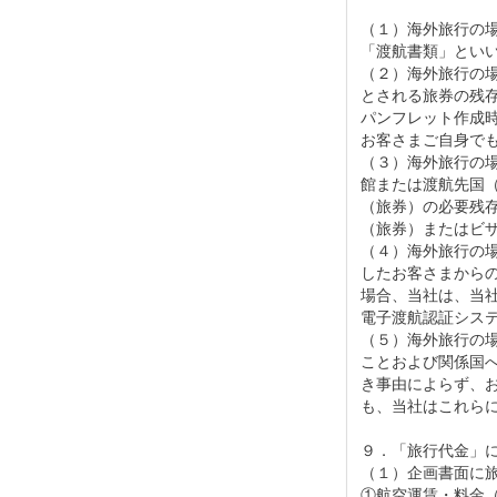
（１）海外旅行の
「渡航書類」とい
（２）海外旅行の
とされる旅券の残
パンフレット作成
お客さまご自身で
（３）海外旅行の
館または渡航先国
（旅券）の必要残
（旅券）またはビ
（４）海外旅行の
したお客さまから
場合、当社は、当社
電子渡航認証シス
（５）海外旅行の場
ことおよび関係国
き事由によらず、
も、当社はこれら
９．「旅行代金」
（１）企画書面に
①航空運賃・料金