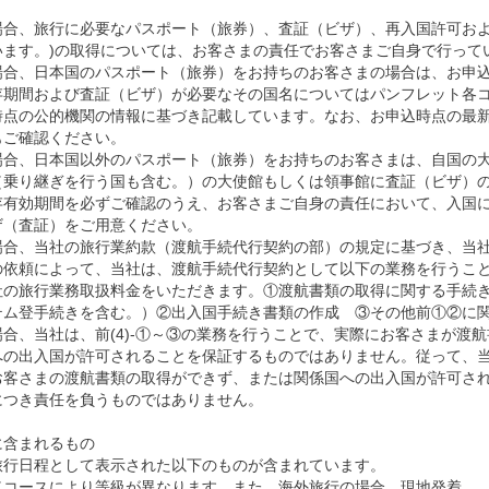
場合、旅行に必要なパスポート（旅券）、査証（ビザ）、再入国許可およ
います。)の取得については、お客さまの責任でお客さまご自身で行って
場合、日本国のパスポート（旅券）をお持ちのお客さまの場合は、お申
存期間および査証（ビザ）が必要なその国名についてはパンフレット各
時点の公的機関の情報に基づき記載しています。なお、お申込時点の最
もご確認ください。
場合、日本国以外のパスポート（旅券）をお持ちのお客さまは、自国の
（乗り継ぎを行う国も含む。）の大使館もしくは領事館に査証（ビザ）
存有効期間を必ずご確認のうえ、お客さまご自身の責任において、入国
ザ（査証）をご用意ください。
場合、当社の旅行業約款（渡航手続代行契約の部）の規定に基づき、当
の依頼によって、当社は、渡航手続代行契約として以下の業務を行うこ
の旅行業務取扱料金をいただきます。①渡航書類の取得に関する手続き（E
テム登手続きを含む。）②出入国手続き書類の作成 ③その他前①②に
合、当社は、前(4)-①～③の業務を行うことで、実際にお客さまが渡
への出入国が許可されることを保証するものではありません。従って、
お客さまの渡航書類の取得ができず、または関係国への出入国が許可さ
につき責任を負うものではありません。
に含まれるもの
旅行日程として表示された以下のものが含まれています。
（コースにより等級が異なります。また、海外旅行の場合、現地発着