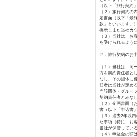
（以下「旅行契約
（２）旅行契約の
定書面（以下「最
款」といいます。）によ
掲示しまた当社カ
（３）当社は、お
を受けられるよう
２．旅行契約のお
（１）当社は、同
方を契約責任者と
なし、その団体に
任者は当社が定め
当該団体・グルー
契約責任者とみな
（２）企画書面（
書（以下「申込書
（３）過去2年以
た事項（特に、お
当社が保管してい
（４）申込金の額