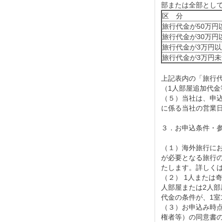
部または全部とし
区 分
旅行代金が50万円
旅行代金が30万円
旅行代金が3万円以
旅行代金が3万円未
上記表内の「旅行
（1人部屋追加代
（５）当社は、申
に係る当社の営業
３
．お申込条件・
（１）海外旅行にお
が必要となる旅行
たします。詳しく
（２） 1人または
人部屋または2人部
代金の条件が、1室
（３）お申込み時
権者等）の同意書