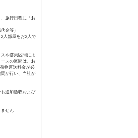
し、旅行日程に「お
場代金等）
2人部屋をお2人で
ラスや搭乗区間によ
コースの区間は、お
手荷物運送料金が必
機関が行い、当社が
合も追加徴収および
りません