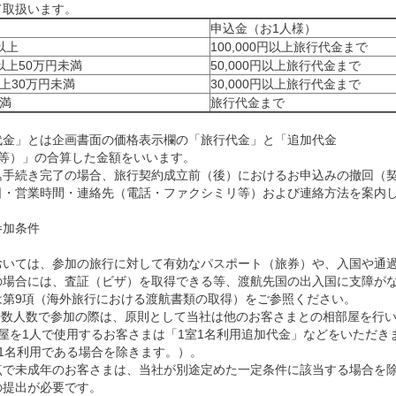
て取扱います。
申込金（お1人様）
以上
100,000円以上旅行代金まで
以上50万円未満
50,000円以上旅行代金まで
上30万円未満
30,000円以上旅行代金まで
満
旅行代金まで
代金」とは企画書面の価格表示欄の「旅行代金」と「追加代金
金等）」の合算した金額をいいます。
込手続き完了の場合、旅行契約成立前（後）におけるお申込みの撤回（
日・営業時間・連絡先（電話・ファクシミリ等）および連絡方法を案内
参加条件
いては、参加の旅行に対して有効なパスポート（旅券）や、入国や通過
の場合には、査証（ビザ）を取得できる等、渡航先国の出入国に支障が
は第9項（海外旅行における渡航書類の取得）をご参照ください。
奇数人数で参加の際は、原則として当社は他のお客さまとの相部屋を行い
屋を1人で使用するお客さまは「1室1名利用追加代金」などをいただき
1名利用である場合を除きます。）。
点で未成年のお客さまは、当社が別途定めた一定条件に該当する場合を
の提出が必要です。