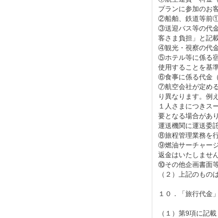
プランに参加のお
②船舶、鉄道等前
③送迎バス等の代
客さま負担」と記
④観光・視察の代
⑤ホテル等に係る
使用することを基
⑥食事に係る代金
⑦航空会社が定め
り異なります。例
１人さまにつきスー
要となる場合があ
運送機関に運送委
⑧旅程管理業務を
⑨燃油サーチャー
返金はいたしませ
⑩その他企画書面
（２）上記のもの
１０．「旅行代金
（１）第9項に記