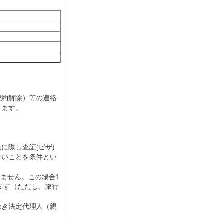
契約解除）等の連絡
します。
に際し査証(ビザ)
ないことを条件とい
ません。この場合1
ます（ただし、旅行
除き法定代理人（親