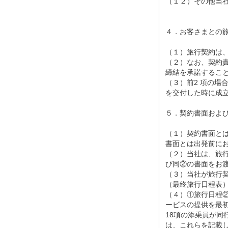
（１２）その他当
４．お客さまとの
（１）旅行契約は
（２）なお、契約
締結を承諾するこ
（３）前2 項の
を交付した時に成
５．契約書面およ
（１）契約書面と
書面とは出発前に
（２）当社は、旅行
び同②の書面をお
（３）当社が旅行
（最終旅行日程表
（４）①旅行日程
ービスの提供を最
18項の添乗員が
は、これらを記載