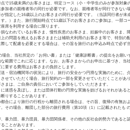
時点で15歳未満のお客さまは、特定コース（小・中学生のみが参加対象
該参加者の親権者等の同行が必要です。なお、親権者等が同行できない
が指定した16歳以上のお客さまの同行が必要です。（当該同行者が未成
ます。）また、旅行開始時点で11歳以下のお客さまのご参加は、一部コ
空座席を利用する場合に限ります。
を損なわれているお客さま、慢性疾患のお客さま、妊娠中のお客さま、
康上の問題を抱えるお客さままたは補助犬利用のお客さま等で、特別の
に際して配慮を必要とする場合は、その旨を旅行のお申込み時点で必ず
)の場合、当社所定の「お伺い書」または「健康診断書」の提出をお願い
的な範囲でこれに応じます。なお、お客さまからのお申出に基づき、当
置に要する費用はお客さまの負担とします。
運送・宿泊機関等の状況により、旅行の安全かつ円滑な実施のために、
とさせていただく場合、旅行契約の一部を変更させていただくことがあ
客さまは、ご自身の責任においてご参加をしていただきます。
まに迷惑を及ぼし、または団体行動の円滑な実施を妨げるおそれがある
お断りすることがあります。
の都合により旅行の行程から離団される場合は、その旨、復帰の有無お
。その場合、離団した部分の旅行費用（第10項（1）に記載されたも 
が、暴力団、暴力団員、暴力団関係者、その他の反社会的勢力であると
することがあります。