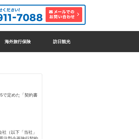
海外旅行保険
訪日観光
の
5
で定めた「契約書
会社（以下「当社」
受注
型企画旅行契約