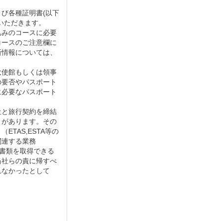
び各種証明書(以下
いただきます。
込みのコースに必要
コースのご注意欄に
新情報については、
大使館もしくは領事
の要否やパスポート
に必要なパスポート
社と旅行契約を締結
とがあります。その
TAS,ESTA等の
関連する業務
航書類を取得できる
当社らの責に帰すべ
れなかったとして