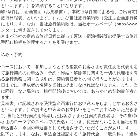
」といいます。）を締結することになります。
内容･条件は、企画書面（お見積書）、本旅行条件書による他、ご出発前
終旅行日程表」といいます。）および当社旅行業約款（受注型企画旅行
ります。なお、当社旅行業約款は、当社ホームページ（http://www.acttra
ウンターに備え置きしております。
客さまが当社の定める旅行日程に従って運送・宿泊機関等の提供する旅
に手配し旅程を管理することを引受けます。
申込み・予約
一コースにおいて、参加しようとする複数のお客さまが責任ある代表を
して旅行契約のお申込み・予約・締結・解除等に関する一切の代理権を
係る旅行業務に関する取引は、契約責任者との間で行うことがあります
る日までに、構成者の名簿を当社に提出しなければなりません。また、
プに同行しない場合は、旅行開始後においては、あらかじめ契約責任者
します。
お見積書）に記載される受注型企画旅行にお申込みをしようとするお客
」といいます。）の提出と申込金のお支払いをもってお申込みいただき
内に、当社と旅行契約を締結したお客さままたは契約責任者は、その当時
客さまのローマ字のスペルでの氏名）につき、変更がないことを当社が
る申込書を、今回の申込書として代用させていただくことがあります。
は以下とします。なお、申込金は後記する「旅行代金」「取消料」「違