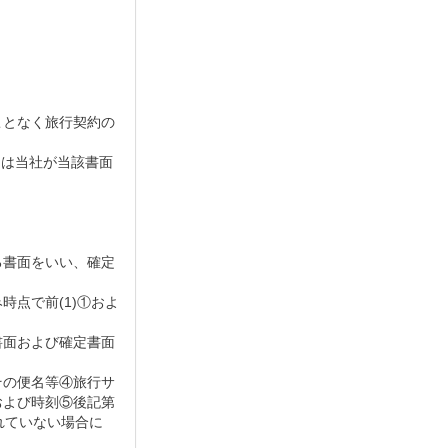
。
ことなく旅行契約の
約は当社が当該書面
る書面をいい、確定
点で前(1)①およ
書面および確定書面
その便名等④旅行サ
および時刻⑤後記第
れていない場合に