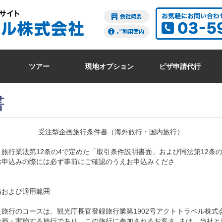
ツアー
現地オプション
ビザ申請代行
書
受注型企画旅行条件書（海外旅行・国内旅行）
、旅行業法第
12
条の
4
で定めた「取引条件説明書面」および同法第
12
条
お申込みの際には必ず事前にご確認のうえお申込みくださ
結および適用範囲
旅行のコースは、観光庁長官登録旅行業第1902号アクトトラベル株式
企画・実施する旅行であり、この旅行に参加されるお客さ まは、当社と