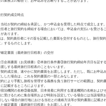
社の業務上の都合で、お申込みをお断りすることがあります。
旅行契約成立時点
、当社が契約の締結を承諾し、かつ申込金を受理した時点で成立します
責任者と旅行契約を締結する場合においては、申込金の支払いを受ける
とがあります。
場合は、契約責任者にその旨を記載した書面を交付するものとし、旅行契
立」するものとします。
び確定書面（最終旅行日程表）の交付
は①企画書面（お見積書）②本旅行条件書③旅行契約締結年月日を証す
お渡しする最終旅行日程表のことをいいます。
契約成立後、速やかに契約書面をお渡しします。ただし、既にお申込み時
渡しした場合は、これを契約書面の一部とみなします。
契約により手配し旅程を管理する義務を負う旅行サービの範囲は、契約
）に記載するところによります。
②宿泊機関の名称③最低限、日本発着に利用する運送機関の名称および
初に受けるために集合場所および時刻を設定している場合には当該場所
同行しない場合の旅行地における当社との連絡方法等が契約書面に記載さ
した確定書面（最終旅行日程表）をお渡しします。