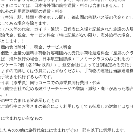
客さまについては、日本海外間の航空運賃・料金は含まれません。）
①以外の利用運送機関の運賃・料金
金（空港、駅、埠頭と宿泊ホテル間）、都市間の移動バス等の代金ただ
載してある場合を除きます。
金（バス等の代金、ガイド・通訳・日程表に入場と記載された施設の入
宿泊代金、税金、サービス料金（特に記載がない限り、海外旅行の場合、
準とします。）
（機内食は除外）、税金、サービス料金
る個数・重量の無料手荷物許容範囲内の受託手荷物運送料金（座席のク
えば、海外旅行の場合、日本航空国際線エコノミークラスのみご利用の
ツケース2個〔各23kg以内〕）。航空会社によっては別途定める受託
りますので詳しくは係員におたずねください。手荷物の運送は当該運送
託手続きを代行するものです。
行う者（添乗員）同行コースでの添乗員同行費用・代金
ジ（航空会社の定める燃油サーチャージの増額・減額・廃止があった場
ん。）
等の中で含まれる旨表示したもの
はご旅行中にお客さまの都合により利用しなくても払戻しの対象とはな
」に含まれない主なもの
載したものの他は旅行代金には含まれずその一部を以下に例示します。