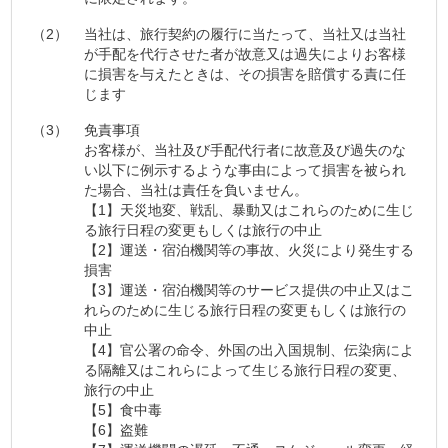
（2）
当社は、旅行契約の履行に当たって、当社又は当社
が手配を代行させた者が故意又は過失によりお客様
に損害を与えたときは、その損害を賠償する責に任
じます
（3）
免責事項
お客様が、当社及び手配代行者に故意及び過失のな
い以下に例示するような事由によって損害を被られ
た場合、当社は責任を負いません。
【1】天災地変、戦乱、暴動又はこれらのために生じ
る旅行日程の変更もしくは旅行の中止
【2】運送・宿泊機関等の事故、火災により発生する
損害
【3】運送・宿泊機関等のサービス提供の中止又はこ
れらのために生じる旅行日程の変更もしくは旅行の
中止
【4】官公署の命令、外国の出入国規制、伝染病によ
る隔離又はこれらによって生じる旅行日程の変更、
旅行の中止
【5】食中毒
【6】盗難