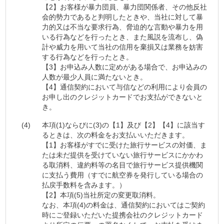
【2】お客様が暴力団員、暴力団関係者、その他反社
会的勢力であると判明したときや、当社に対して暴
力的又は不当な要求行為、脅迫的な言動や暴力を用
いる行為などを行ったとき、また風説を流布し、偽
計や威力を用いて当社の信用を棄損又は業務を妨害
する行為などを行ったとき。
【3】お申込み人数に定めがある場合で、お申込みの
人数が最少人員に満たないとき。
【4】通信契約において与信などの利用により会員の
お申し出のクレジットカードでお支払ができないと
き。
(4)
本項(1)ならびに(3)の【1】及び【2】【4】に該当す
るときは、次の料金をお支払いいただきます。
【1】お客様がすでに受けた旅行サービスの対価、ま
たは未だ提供を受けていない旅行サービスにかかわ
る取消料、違約料等の名目で旅行サービス提供機関
に支払う費用（すでに航空券を発行している場合の
払戻手数料を含みます。）
【2】本項(5)当社所定の変更取消料。
なお、本項(4)の料金は、通信契約においてはご契約
時にご登録いただいた提携会社のクレジットカード