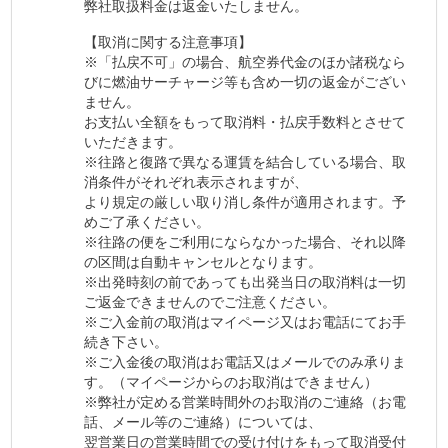
弊社取扱料金は返金いたしません。
【取消に関する注意事項】
※「払戻不可」の場合、航空券代金のほか諸税なら
びに燃油サーチャージ等も含め一切の返金がござい
ません。
お支払い全額をもって取消料・払戻手数料とさせて
いただきます。
※往路と復路で異なる運賃を結合している場合、取
消条件がそれぞれ表示されますが、
より規定の厳しい取り消し条件が適用されます。予
めご了承ください。
※往路の便をご利用にならなかった場合、それ以降
の区間は自動キャンセルとなります。
※出発時刻の前であっても出発当日の取消料は一切
ご返金できませんのでご注意ください。
※ご入金前の取消はマイページ又はお電話にてお手
続き下さい。
※ご入金後の取消はお電話又はメールでのみ承りま
す。（マイページからのお取消はできません）
※弊社が定める営業時間外のお取消のご連絡（お電
話、メール等のご連絡）については、
翌営業日の営業時間での受け付けをもって取消受付