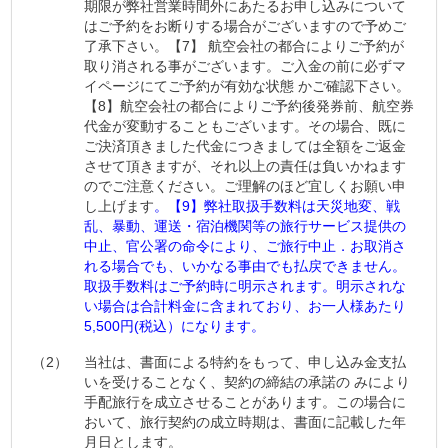
期限が弊社営業時間外にあたるお申し込みについて
はご予約をお断りする場合がございますので予めご
了承下さい。【7】 航空会社の都合によりご予約が
取り消される事がございます。ご入金の前に必ずマ
イページにてご予約が有効な状態 かご確認下さい。
【8】航空会社の都合によりご予約後発券前、航空券
代金が変動することもございます。その場合、既に
ご決済頂きました代金につきましては全額をご返金
させて頂きますが、それ以上の責任は負いかねます
のでご注意ください。ご理解のほど宜しくお願い申
し上げます
。【9】弊社取扱手数料は天災地変、戦
乱、暴動、運送・宿泊機関等の旅行サービス提供の
中止、官公署の命令により、ご旅行中止．お取消さ
れる場合でも、いかなる事由でも払戻できません。
取扱手数料はご予約時に明示されます。明示されな
い場合は合計料金に含まれており、お一人様あたり
5,500円(税込）になります。
（2）
当社は、書面による特約をもって、申し込み金支払
いを受けることなく、契約の締結の承諾の みにより
手配旅行を成立させることがあります。この場合に
おいて、旅行契約の成立時期は、書面に記載した年
月日とします。