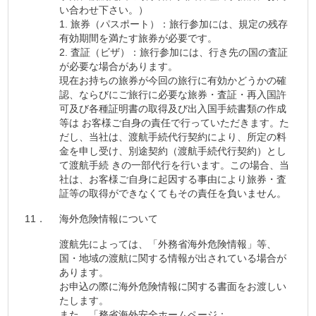
い合わせ下さい。）
1. 旅券（パスポート）：旅行参加には、規定の残存
有効期間を満たす旅券が必要です。
2. 査証（ビザ）：旅行参加には、行き先の国の査証
が必要な場合があります。
現在お持ちの旅券が今回の旅行に有効かどうかの確
認、ならびにご旅行に必要な旅券・査証・再入国許
可及び各種証明書の取得及び出入国手続書類の作成
等は お客様ご自身の責任で行っていただきます。た
だし、当社は、渡航手続代行契約により、所定の料
金を申し受け、別途契約（渡航手続代行契約）とし
て渡航手続 きの一部代行を行います。この場合、当
社は、お客様ご自身に起因する事由により旅券・査
証等の取得ができなくてもその責任を負いません。
11．
海外危険情報について
渡航先によっては、「外務省海外危険情報」等、
国・地域の渡航に関する情報が出されている場合が
あります。
お申込の際に海外危険情報に関する書面をお渡しい
たします。
また、「務省海外安全ホームページ：