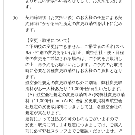
より所定の伝票への署名なくして、お支払を受けま
す。
(5)
契約締結後（お支払い後）のお客様の任意による契
約解除にかかる当社所定の変更取消料を以下に定め
ます。
【変更・取消について】
ご予約後の変更はできません。ご搭乗者の氏名
(
スペ
ル
)
・性別の変更あるいは訂正、航空会社・便・日程
等の変更をご希望される場合は、ご予約をお取消し
の上、再予約をお願いいたします。ご予約のお取消
時に必要な各種変更取消料はお客様のご負担となり
ます。
航空会社規定の変更取消料以外に別途、弊社変更取
消料がお一人様あたり
11,000
円が発生いたします。
（
A
）航空会社規定の変更取消料※
+(B)
弊社変更取消
料（
11,000
円）＝（
A+B
）合計変更取消料※航空会
社規定の変更取消料につきましては、各航空会社の
規定が異なります。
運賃によっては払戻不可のものもございますので、
変更・取消に関します規定につきましては、ご購入
前に必ず弊社スタッフまでご確認くださいませ。※