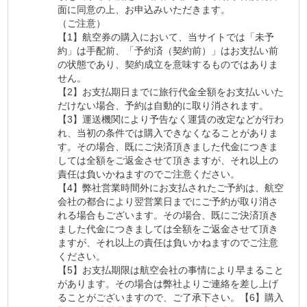
面に同意の上、お申込みいただきます。
（ご注意）
【1】航空券の購入において、当サイトでは「未予
約」は手配前、「予約済（契約前）」はお支払い前
の状態であり、契約成立を意味するものではありま
せん。
【2】お支払期日までに旅行代金全額をお支払いいた
だけない場合、予約は自動的に取り消されます。
【3】運送機関により予告なく運賃の改定などが行わ
れ、当初の条件では購入できなくなることがありま
す。その場合、既にご決済頂きました代金につきま
しては全額をご返金させて頂きますが、それ以上の
責任は負いかねますのでご注意ください。
【4】弊社営業時間外にお支払されたご予約は、航空
会社の都合により翌営業日までにご予約が取り消さ
れる場合もございます。その場合、既にご決済頂き
ました代金につきましては全額をご返金させて頂き
ますが、それ以上の責任は負いかねますのでご注意
ください。
【5】お支払期限は航空会社の事情により早まること
があります。その場合は弊社よりご連絡を差し上げ
ることがございますので、ご了承下さい。【6】購入