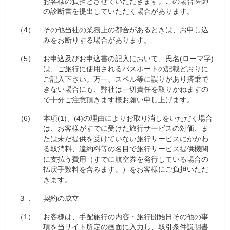
お客様の負担とさせていただきます。この場合医師
の診断書を提出していただく場合があります。
（4）
その他当社の業務上の都合があるときは、お申し込
みをお断りする場合があります。
（5）
お申込及びお申込書の記入において、氏名(ローマ字)
は、ご旅行に使用されるパスポートの記載どおりに
ご記入下さい。万一、スペル等に誤りがあり搭乗で
きない場合にも、弊社は一切責任を取りかねますの
で十分ご注意頂きます様お願い申し上げます。
(6)
本項(1)、(4)の理由によりお取り消しをいただく場合
は、お客様がすでに受けた旅行サービスの対価、ま
たは未だ提供を受けていない旅行サービスにかかわ
る取消料、違約料等の名目で旅行サービス提供機関
に支払う費用（すでに航空券を発行している場合の
払戻手数料を含みます。）をお客様にご負担いただ
きます。
３．
契約の成立
（1）
お客様は、手配旅行の内容・旅行開始日その他の事
項を当サイト所定の画面に入力し、取引条件説明書