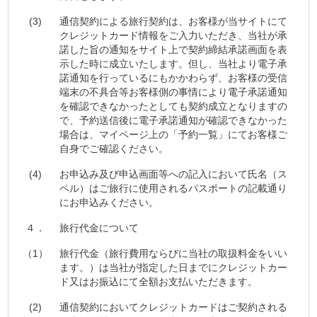
(3)
通信契約による旅行契約は、お客様が当サイトにて
クレジットカード情報をご入力いただき、当社が承
諾した旨の通知をサイト上で契約締結承諾画面を表
示した時に成立いたします。但し、当社より電子承
諾通知を行っているにもかかわらず、お客様の受信
端末の不具合等お客様側の事情により電子承諾通知
を確認できなかったとしても契約成立となりますの
で、予約送信後に電子承諾通知が確認できなかった
場合は、マイページ上の「予約一覧」にてお客様ご
自身でご確認ください。
(4)
お申込み及び申込画面等への記入において氏名（ス
ペル）はご旅行に使用されるパスポートの記載通り
にお申込みください。
４．
旅行代金について
（1）
旅行代金（旅行費用ならびに当社の取扱料金をいい
ます。）は当社が指定した日までにクレジットカー
ド又はお振込にて全額お支払いただきます。
(2)
通信契約においてクレジットカードはご契約される