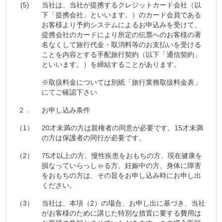
(5)
当社は、当社が提携するクレジットカード会社（以
下「提携会社」といいます。）のカード会員である
お客様より予約システムによるお申込みを受けて、
提携会社のカードにより所定の伝票へのお客様の署
名なくして旅行代金・取消料等のお支払いを受ける
ことを内容とする手配旅行契約（以下「通信契約」
といいます。）を締結することがあります。
※取扱料金については別紙「旅行業務取扱料金表」
にてご確認下さい
２．
お申し込み条件
（1）
20才未満の方は親権者の同意が必要です。15才未満
の方は保護者の同行が必要です。
（2）
75才以上の方、慢性疾患をおもちの方、現在健康を
損なっていらっしゃる方、妊娠中の方、身体に障害
をおもちの方は、その旨をお申し込み時にお申し出
ください。
（3）
当社は、本項（2）の場合、お申し出に基づき、当社
がお客様のために講じた特別な措置に要する費用は