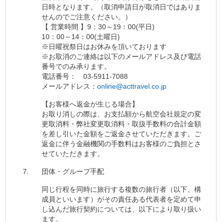
日時となります。（取消申請日が取消日ではありま
せんのでご注意ください。）
【 営業時間 】9：30～19：00(平日)
10：00～14：00(土曜日)
※日曜祝祭日はお休みを頂いております
※お取消のご連絡は以下のメールアドレス及び電話
番号でのみ承ります。
電話番号：
03-5911-7088
メールアドレス：
online@acttravel.co.jp
【お客様へ返金が生じる場合】
お取り消しの際は、お支払額から航空会社規定の変
更取消料・弊社変更取消料・取扱手数料の合計金額
を差し引いた金額をご返金させていただきます。ご
返金に伴う金融機関の手数料はお客様のご負担とさ
せていただきます。
7.
団体・グループ手配
同じ行程を同時に旅行する複数の旅行者（以下、構
成員といいます）がその責任ある代表者を定めて申
し込んだ旅行契約については、以下により取り扱い
ます。