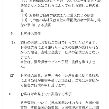
【7】運送機関の遅延・不通・スケジュール変更・経
路変更など又はこれらによって生じる旅行日程の変
更
【8】お客様ご自身の故意または過失による損害
【9】その他の当社又は当社の手配代行者の関与し得
ない事由による損害
9.
お客様の責任
(1)
旅行の実施はお客様ご自身で行っていただきます。
お客様の責により旅行サービスの提供が受けられな
かった場合、当社は当該サービスの補償はおこない
ません。
当社は、添乗員サービスの手配・提供を承りませ
ん。
(2)
お客様の故意、過失、法令・公序良俗に反する行為
により当社が損害を受けた場合は、当社はお客様か
ら損害の賠償を申し受けます。
10．
お客様が出発までに実施する事項
旅券査証について（日本国籍以外の方は、自国の領
事館、渡航先国の領事館、入国管理局事務所にお問