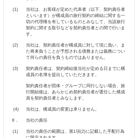
(1)
当社は、お客様が定めた代表者（以下、契約責任者
といいます）が構成員の旅行契約の締結に関する一
切の代理権を有しているものとみなして、当該旅行
契約に関する取引などを契約責任者との間で行いま
す。
(2)
当社は、契約責任者が構成員に対して現に負い、ま
た将来負うことが予想される債務または義務につい
て何らの責任を負うものではありません。
(3)
契約責任者は、契約締結後当社が定める日までに構
成員の名簿を提出していただきます。
契約責任者が団体・グループに同行しない場合、旅
行開始後は、あらかじめ契約責任者が選任した構成
員を契約責任者とみなします。
(4)
当社は、構成員の変更は承りません。
8．
当社の責任
(1)
当社の責任の範囲は、第1項(2)に記載した手配行為
に限定されます。